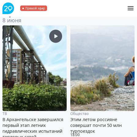
Архив
за 8 июня 2026
Прямой эфир
8 июня
ТВ
Общество
В Архангельске завершился
Этим летом россияне
первый этап летних
совершат почти 50 млн
гидравлических испытаний
турпоездок
18:00
тепловых сетей