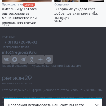
Происшествия
Общество
Срочно
Жительницу Котласа
В Коряжме увидела свет
оштрафовали за
добрая детская книга «Ёж
мошенничество при
Тындыр»
08:42
перерасчёте пенсии
08:47
Редакция
+7 (8182) 20-46-02
Электронная почта
info@region29.ru
Главный редактор — Журавлёв Константин Валерьевич
Сетевое издание «Информационное агентство Регион 29»,
© 2016–2026
Учредитель — общество с ограниченной ответственностью «Агентство
«Правда Севера».
Продолжая использовать наш сайт, вы даете