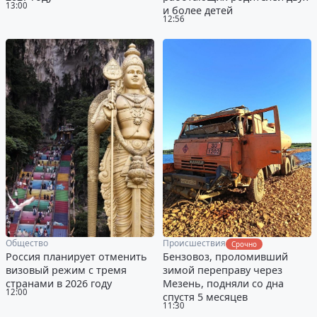
13:00
и более детей
12:56
Общество
Происшествия
Срочно
Россия планирует отменить
Бензовоз, проломивший
визовый режим с тремя
зимой переправу через
странами в 2026 году
Мезень, подняли со дна
12:00
спустя 5 месяцев
11:30