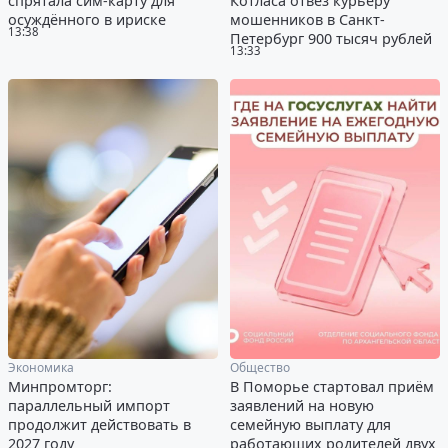
спрятала сим-карту для
Котласа отвёз курьеру
осуждённого в ириске
мошенников в Санкт-
13:38
Петербург 900 тысяч рублей
13:33
Экономика
Общество
Минпромторг:
В Поморье стартовал приём
параллельный импорт
заявлений на новую
продолжит действовать в
семейную выплату для
2027 году
работающих родителей двух