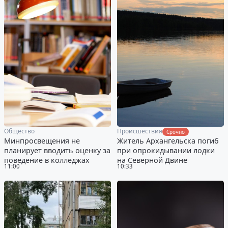
Общество
Происшествия
Срочно
Минпросвещения не
Житель Архангельска погиб
планирует вводить оценку за
при опрокидывании лодки
поведение в колледжах
на Северной Двине
11:00
10:33