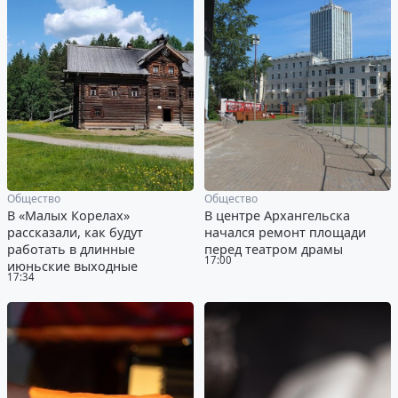
Общество
Общество
В «Малых Корелах»
В центре Архангельска
рассказали, как будут
начался ремонт площади
работать в длинные
перед театром драмы
17:00
июньские выходные
17:34