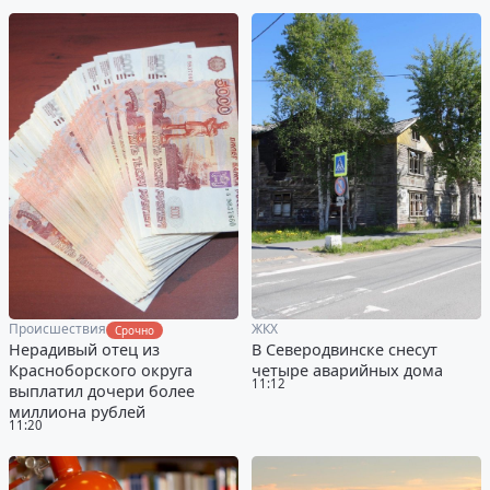
Происшествия
ЖКХ
Срочно
Нерадивый отец из
В Северодвинске снесут
Красноборского округа
четыре аварийных дома
11:12
выплатил дочери более
миллиона рублей
11:20