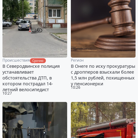
Происшествия
Регион
Срочно
В Северодвинске полиция
В Онеге по иску прокуратуры
устанавливает
с дропперов взыскали более
обстоятельства ДТП, в
1,5 млн рублей, похищенных
котором пострадал 14-
у пенсионерки
10:26
летний велосипедист
10:27