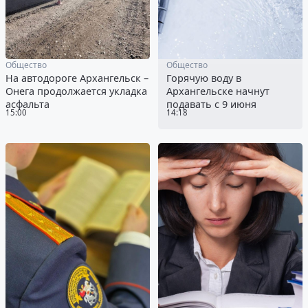
Общество
Общество
На автодороге Архангельск –
Горячую воду в
Онега продолжается укладка
Архангельске начнут
асфальта
подавать с 9 июня
15:00
14:18