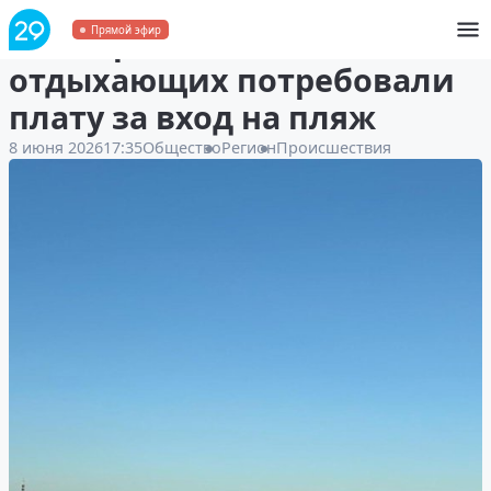
На острове Кего с
Прямой эфир
отдыхающих потребовали
плату за вход на пляж
8 июня 2026
17:35
Общество
Регион
Происшествия