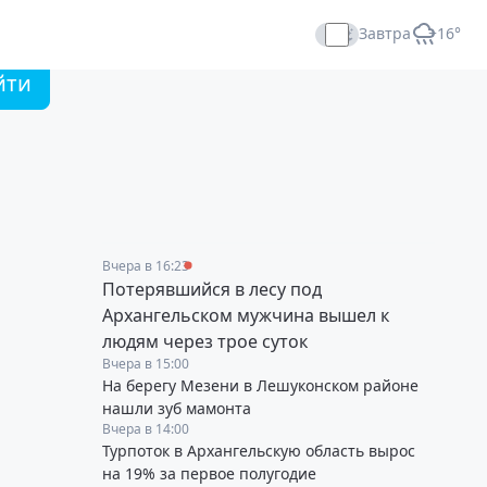
Завтра
+16°
Прямой эфир
йти
Вчера в 16:23
Потерявшийся в лесу под
Архангельском мужчина вышел к
людям через трое суток
Вчера в 15:00
На берегу Мезени в Лешуконском районе
нашли зуб мамонта
Вчера в 14:00
Турпоток в Архангельскую область вырос
на 19% за первое полугодие