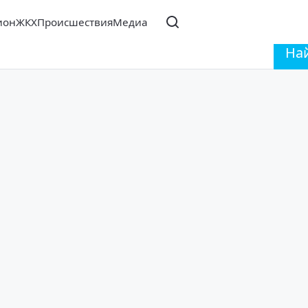
ион
ЖКХ
Происшествия
Медиа
На