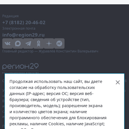
Редакция
+7 (8182) 20-46-02
Электронная почта
info@region29.ru
Главный редактор — Журавлёв Константин Валерьевич
Сетевое издание «Информационное агентство Регион 29»,
© 2016–2026
Продолжая использовать наш сайт, вы даете
согласие на обработку пользовательских
Учредитель — общество с ограниченной ответственностью «Агентство
данных (IP-адрес; версия ОС; версия веб-
«Правда Севера».
браузера; сведения об устройстве (тип,
Выписка из реестра зарегистрированных средств массовой
производитель, модель); разрешение экрана
информации:
ЭЛ № ФС 77-74226
от 09.11.2018 выдано Федеральной
и количество цветов экрана; наличие
службой по надзору в сфере связи, информационных технологий
и массовых коммуникаций (Роскомнадзор).
программного обеспечения для блокирования
рекламы, наличие Cookies, наличие JavaScript;
При полном или частичном использовании любых материалов