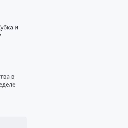
убка и
у
тва в
еделе