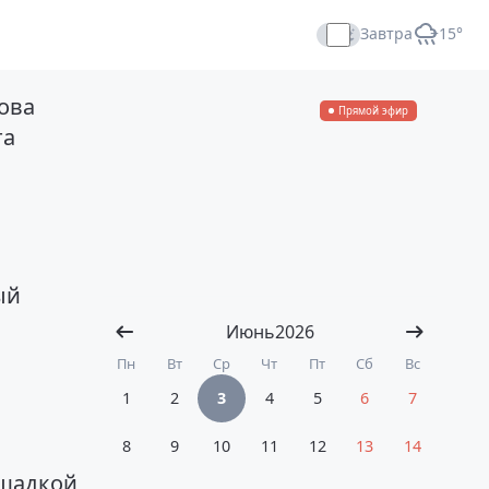
Завтра
+15°
ова
Прямой эфир
та
ый
Июнь
2026
Пн
Вт
Ср
Чт
Пт
Сб
Вс
1
2
3
4
5
6
7
8
9
10
11
12
13
14
ощадкой