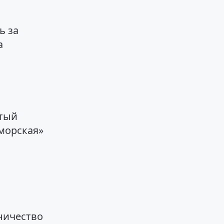
ь за
а
ятый
морская»
ничество