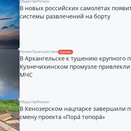
Общество
Регион
В новых российских самолётах появитс
системы развлечений на борту
Регион
Происшествия
Срочно
В Архангельске к тушению крупного 
Кузнечихинском промузле привлекли
МЧС
Общество
Регион
В Кенозерском нацпарке завершили 
смену проекта «Пора́ топора́»