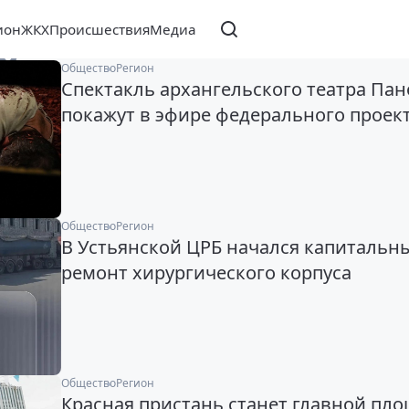
ион
ЖКХ
Происшествия
Медиа
6
Общество
Регион
Спектакль архангельского театра Пан
покажут в эфире федерального проек
Общество
Регион
В Устьянской ЦРБ начался капитальн
ремонт хирургического корпуса
Общество
Регион
Красная пристань станет главной пл