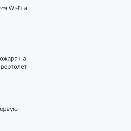
я Wi-Fi и
пожара на
 вертолёт
первую