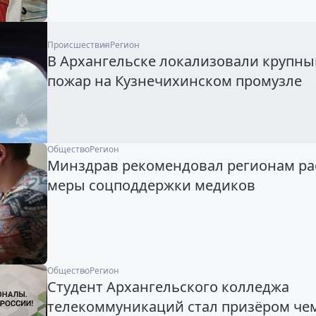
Происшествия
Регион
В Архангельске локализовали крупны
пожар на Кузнечихинском промузле
Общество
Регион
Минздрав рекомендовал регионам р
меры соцподдержки медиков
Общество
Регион
Студент Архангельского колледжа
телекоммуникаций стал призёром че