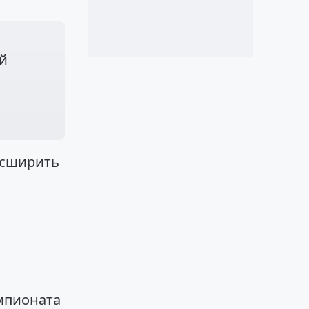
й
асширить
мпионата