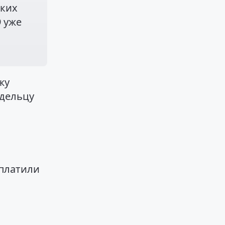
ских
 уже
жу
адельцу
ыплатили