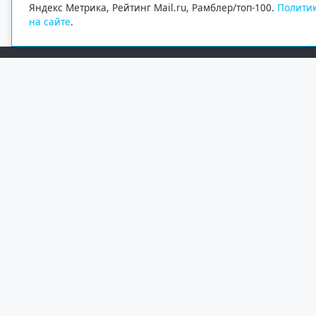
Яндекс Метрика, Рейтинг Mail.ru, Рамблер/топ-100.
Политик
на сайте
.
Редакция
Электронная почта
+7 (8182) 20-46-02
info@region29.ru
Главный редактор — Журавлёв Константин Валерьевич