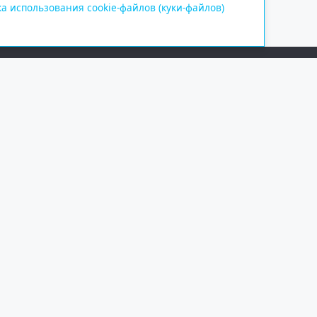
а использования cookie-файлов (куки-файлов)
Сетевое издание «Информационно
Учредитель — общество с ограни
Выписка из реестра зарегистрир
от 09.11.2018 выдано Федеральн
и массовых коммуникаций (Роск
При полном или частичном испо
обязательна. Копирование матер
Правовая информация
.
На информационном ресурсе пр