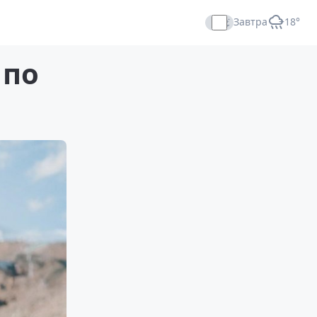
Завтра
+18°
Прямой эфир
 по