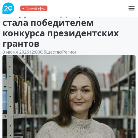
Сотрудница Добролюбовки
Прямой эфир
стала победителем
конкурса президентских
грантов
3 июня 2026
12:00
Общество
Регион