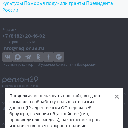
культуры Поморья получили гранты Президента
России.
Редакция
+7 (8182) 20-46-02
Электронная почта
info@region29.ru
Главный редактор — Журавлёв Константин Валерьевич
Сетевое издание «Информационное агентство Регион 29»,
© 2016–2026
Продолжая использовать наш сайт, вы даете
согласие на обработку пользовательских
Учредитель — общество с ограниченной ответственностью «Агентство
данных (IP-адрес; версия ОС; версия веб-
«Правда Севера».
браузера; сведения об устройстве (тип,
Выписка из реестра зарегистрированных средств массовой
информации:
ЭЛ № ФС 77-74226
от 09.11.2018 выдано Федеральной
производитель, модель); разрешение экрана
службой по надзору в сфере связи, информационных технологий
и количество цветов экрана; наличие