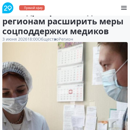
Минздрав рекомендовал
Прямой эфир
регионам расширить меры
соцподдержки медиков
3 июня 2026
18:00
Общество
Регион