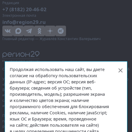
Редакция
+7 (8182) 20-46-02
Электронная почта
info@region29.ru
Главный редактор — Журавлёв Константин Валерьевич
Продолжая использовать наш сайт, вы даете
Сетевое издание «Информационное агентство Регион 29»,
© 2016–2026
согласие на обработку пользовательских
Учредитель — общество с ограниченной ответственностью «Агентство
данных (IP-адрес; версия ОС; версия веб-
«Правда Севера».
браузера; сведения об устройстве (тип,
Выписка из реестра зарегистрированных средств массовой
производитель, модель); разрешение экрана
информации:
ЭЛ № ФС 77-74226
от 09.11.2018 выдано Федеральной
и количество цветов экрана; наличие
службой по надзору в сфере связи, информационных технологий
и массовых коммуникаций (Роскомнадзор).
программного обеспечения для блокирования
рекламы, наличие Cookies, наличие JavaScript;
При полном или частичном использовании любых материалов
язык ОС и Браузера; время, проведенное
гиперссылка на
region29.ru
обязательна. Копирование материалов без
на сайте; действия пользователя на сайте)
разрешения администрации сайта запрещено.
в целях определения посещаемости сайта