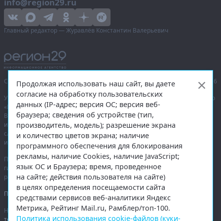
info@region29.ru
Главный редактор — Журавлёв Константин Валерьевич
Сетевое издание «Информационное агентство Регион 29»,
© 2016–2026
Продолжая использовать наш сайт, вы даете
согласие на обработку пользовательских
Учредитель — общество с ограниченной ответственностью «Агентство
данных (IP-адрес; версия ОС; версия веб-
«Правда Севера».
браузера; сведения об устройстве (тип,
Выписка из реестра зарегистрированных средств массовой
производитель, модель); разрешение экрана
информации:
ЭЛ № ФС 77-74226
от 09.11.2018 выдано Федеральной
службой по надзору в сфере связи, информационных технологий
и количество цветов экрана; наличие
и массовых коммуникаций (Роскомнадзор).
программного обеспечения для блокирования
рекламы, наличие Cookies, наличие JavaScript;
При полном или частичном использовании любых материалов
язык ОС и Браузера; время, проведенное
гиперссылка на
region29.ru
обязательна. Копирование материалов без
на сайте; действия пользователя на сайте)
разрешения администрации сайта запрещено.
в целях определения посещаемости сайта
Правовая информация
.
средствами сервисов веб-аналитики Яндекс
Метрика, Рейтинг Mail.ru, Рамблер/топ-100.
На информационном ресурсе применяются
рекомендательные
Политика использования cookie-файлов (куки-
технологии
.