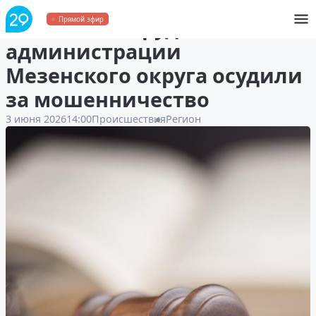
Бывшего сотрудника
Прямой эфир
администрации
Мезенского округа осудили
за мошенничество
3 июня 2026
14:00
Происшествия
Регион