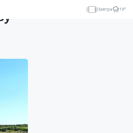
Завтра
+19°
ву
Прямой эфир