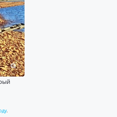
орый
оду
.