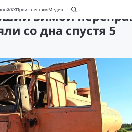
ион
ЖКХ
Происшествия
Медиа
вший зимой перепра
ли со дна спустя 5