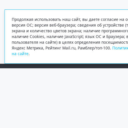
Продолжая использовать наш сайт, вы даете согласие на о
версия ОС; версия веб-браузера; сведения об устройстве (
экрана и количество цветов экрана; наличие программно
наличие Cookies, наличие JavaScript; язык ОС и Браузера;
пользователя на сайте) в целях определения посещаемост
Яндекс Метрика, Рейтинг Mail.ru, Рамблер/топ-100.
Политик
на сайте
.
Редакция
Электронная почта
+7 (8182) 20-46-02
info@region29.ru
Главный редактор — Журавлёв Константин Валерьевич