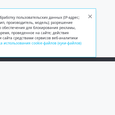
бработку пользовательских данных (IP-адрес;
тип, производитель, модель); разрешение
го обеспечения для блокирования рекламы,
 время, проведенное на сайте; действия
и сайта средствами сервисов веб-аналитики
а использования cookie-файлов (куки-файлов)
Сетевое издание «Информационно
Учредитель — общество с ограни
Выписка из реестра зарегистрир
от 09.11.2018 выдано Федеральн
и массовых коммуникаций (Роск