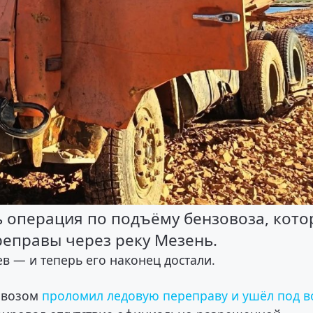
 операция по подъёму бензовоза, кот
реправы через реку Мезень.
в — и теперь его наконец достали.
овозом
проломил ледовую переправу и ушёл под в