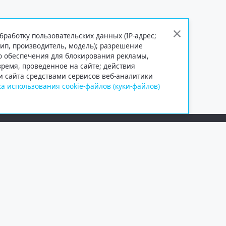
бработку пользовательских данных (IP-адрес;
тип, производитель, модель); разрешение
го обеспечения для блокирования рекламы,
 время, проведенное на сайте; действия
и сайта средствами сервисов веб-аналитики
а использования cookie-файлов (куки-файлов)
Сетевое издание «Информационно
Учредитель — общество с ограни
Выписка из реестра зарегистрир
от 09.11.2018 выдано Федеральн
и массовых коммуникаций (Роск