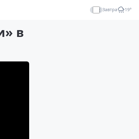
Завтра
+19°
Прямой эфир
и» в