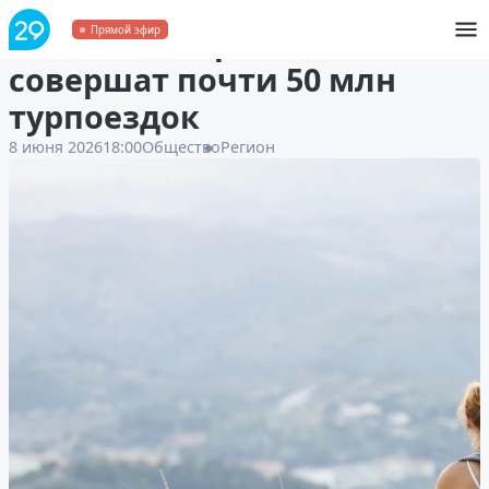
Этим летом россияне
Прямой эфир
совершат почти 50 млн
турпоездок
8 июня 2026
18:00
Общество
Регион