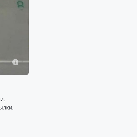
и.
ылки,