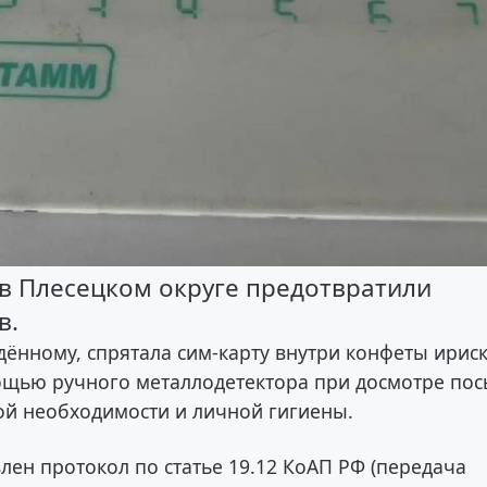
в Плесецком округе предотвратили
в.
ённому, спрятала сим-карту внутри конфеты ириск
щью ручного металлодетектора при досмотре пос
ой необходимости и личной гигиены.
ен протокол по статье 19.12 КоАП РФ (передача