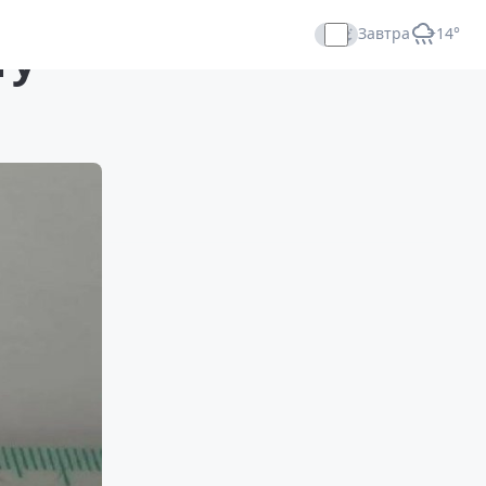
Завтра
+14°
ту
Прямой эфир