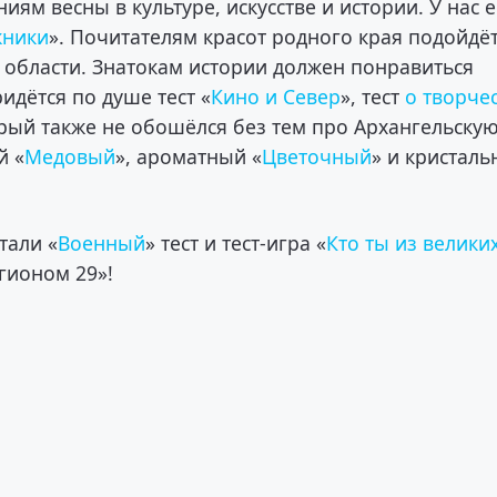
иям весны в культуре, искусстве и истории. У нас е
жники
». Почитателям красот родного края подойдё
 области. Знатокам истории должен понравиться
идётся по душе тест «
Кино и Север
», тест
о творче
орый также не обошёлся без тем про Архангельску
й «
Медовый
», ароматный «
Цветочный
» и кристаль
тали «
Военный
» тест и тест-игра «
Кто ты из велики
егионом 29»!