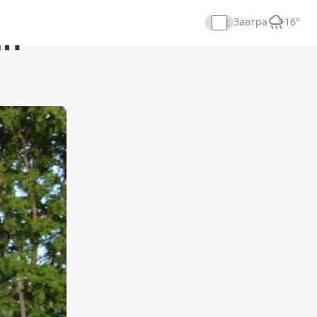
Завтра
+16°
йн
Прямой эфир