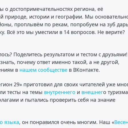
сы о достопримечательностях региона, её
ой природе, истории и географии. Мы основательн
айоны, проплывём по рекам, попробуем на зуб дар
у. Всё это мы уместили в 14 вопросов. Не верите?
ось? Поделитесь результатом и тестом с друзьями!
знать, почему ответ именно такой, а не другой,
ениям в
нашем сообществе
в ВКонтакте.
егион 29» приготовил для своих читателей уже мно
али тесты на темы
внутреннего
и
внешнег
о туризма
лагами и пытались проверить себя на знание
го языка
, он понравился очень многим. Наш «
Весе