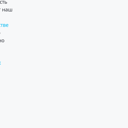
сть
т наш
стве
ю
но
х