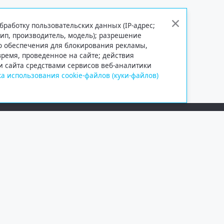
бработку пользовательских данных (IP-адрес;
тип, производитель, модель); разрешение
го обеспечения для блокирования рекламы,
 время, проведенное на сайте; действия
и сайта средствами сервисов веб-аналитики
а использования cookie-файлов (куки-файлов)
Сетевое издание «Информационно
Учредитель — общество с ограни
Выписка из реестра зарегистрир
от 09.11.2018 выдано Федеральн
и массовых коммуникаций (Роск