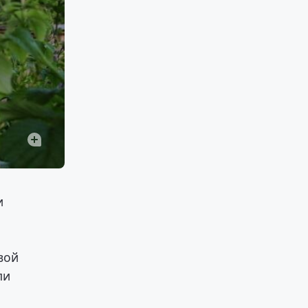
и
вой
ли