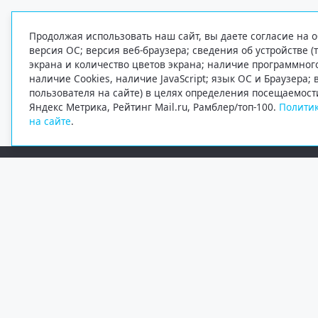
Продолжая использовать наш сайт, вы даете согласие на о
версия ОС; версия веб-браузера; сведения об устройстве (
экрана и количество цветов экрана; наличие программно
наличие Cookies, наличие JavaScript; язык ОС и Браузера;
пользователя на сайте) в целях определения посещаемост
Яндекс Метрика, Рейтинг Mail.ru, Рамблер/топ-100.
Политик
на сайте
.
Редакция
Электронная почта
+7 (8182) 20-46-02
info@region29.ru
Главный редактор — Журавлёв Константин Валерьевич