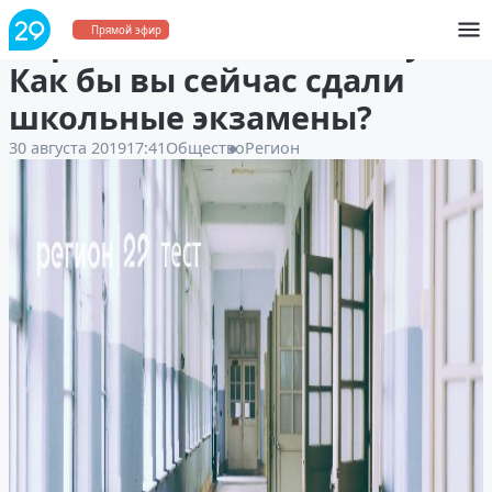
Игра-тест: снова в школу!
Прямой эфир
Как бы вы сейчас сдали
школьные экзамены?
30 августа 2019
17:41
Общество
Регион