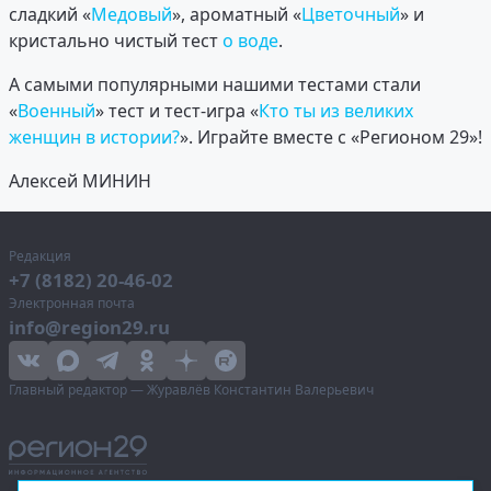
сладкий «
Медовый
», ароматный «
Цветочный
» и
кристально чистый тест
о воде
.
А самыми популярными нашими тестами стали
«
Военный
» тест и тест-игра «
Кто ты из великих
женщин в истории?
». Играйте вместе с «Регионом 29»!
Алексей МИНИН
Редакция
+7 (8182) 20-46-02
Электронная почта
info@region29.ru
Главный редактор — Журавлёв Константин Валерьевич