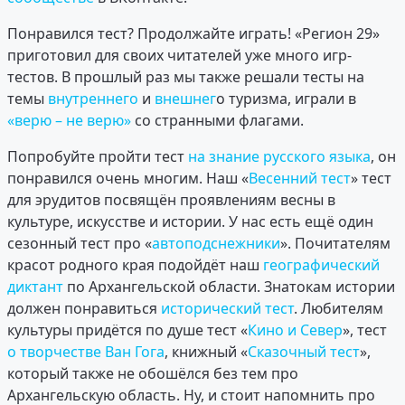
Понравился тест? Продолжайте играть! «Регион 29»
приготовил для своих читателей уже много игр-
тестов. В прошлый раз мы также решали тесты на
темы
внутреннего
и
внешнег
о туризма, играли в
«верю – не верю»
со странными флагами.
Попробуйте пройти тест
на знание русского языка
, он
понравился очень многим. Наш «
Весенний тест
» тест
для эрудитов посвящён проявлениям весны в
культуре, искусстве и истории. У нас есть ещё один
сезонный тест про «
автоподснежники
». Почитателям
красот родного края подойдёт наш
географический
диктант
по Архангельской области. Знатокам истории
должен понравиться
исторический тест
. Любителям
культуры придётся по душе тест «
Кино и Север
», тест
о творчестве Ван Гога
, книжный «
Сказочный тест
»,
который также не обошёлся без тем про
Архангельскую область. Ну, и стоит напомнить про