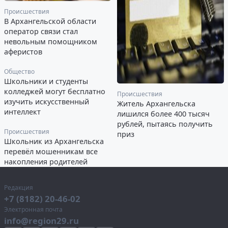
Происшествия
В Архангельской области
оператор связи стал
невольным помощником
аферистов
Общество
Школьники и студенты
колледжей могут бесплатно
Происшествия
изучить искусственный
Житель Архангельска
интеллект
лишился более 400 тысяч
рублей, пытаясь получить
Происшествия
приз
Школьник из Архангельска
перевёл мошенникам все
накопления родителей
Редакция
+7 (8182) 20-46-02
Электронная почта
info@region29.ru