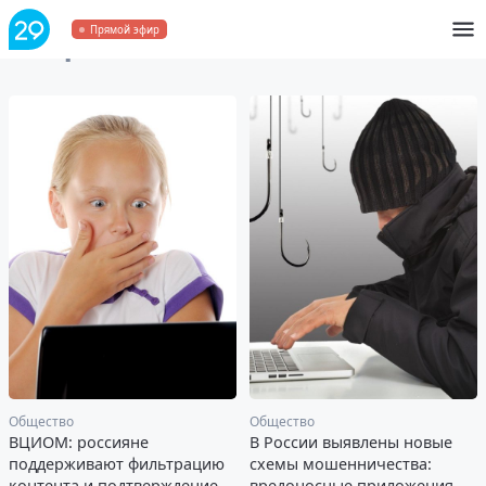
Инфобезопасность
Прямой эфир
Общество
Общество
ВЦИОМ: россияне
В России выявлены новые
поддерживают фильтрацию
схемы мошенничества:
контента и подтверждение
вредоносные приложения,