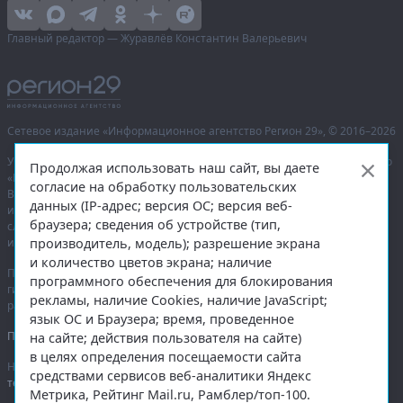
Главный редактор — Журавлёв Константин Валерьевич
Сетевое издание «Информационное агентство Регион 29»,
© 2016–2026
Учредитель — общество с ограниченной ответственностью «Агентство
Продолжая использовать наш сайт, вы даете
«Правда Севера».
согласие на обработку пользовательских
Выписка из реестра зарегистрированных средств массовой
данных (IP-адрес; версия ОС; версия веб-
информации:
ЭЛ № ФС 77-74226
от 09.11.2018 выдано Федеральной
браузера; сведения об устройстве (тип,
службой по надзору в сфере связи, информационных технологий
и массовых коммуникаций (Роскомнадзор).
производитель, модель); разрешение экрана
и количество цветов экрана; наличие
При полном или частичном использовании любых материалов
программного обеспечения для блокирования
гиперссылка на
region29.ru
обязательна. Копирование материалов без
рекламы, наличие Cookies, наличие JavaScript;
разрешения администрации сайта запрещено.
язык ОС и Браузера; время, проведенное
Правовая информация
.
на сайте; действия пользователя на сайте)
в целях определения посещаемости сайта
На информационном ресурсе применяются
рекомендательные
средствами сервисов веб-аналитики Яндекс
технологии
.
Метрика, Рейтинг Mail.ru, Рамблер/топ-100.