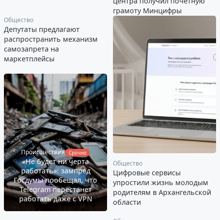
центра получил почетную
грамоту Минцифры
Общество
Депутаты предлагают
распространить механизм
самозапрета на
маркетплейсы
Происшествия
Срочно
«Не будет ни черта
Общество
работать»: зампред
Цифровые сервисы
Госдумы пообещал, что
упростили жизнь молодым
Telegram перестанет
родителям в Архангельской
работать даже с VPN
области