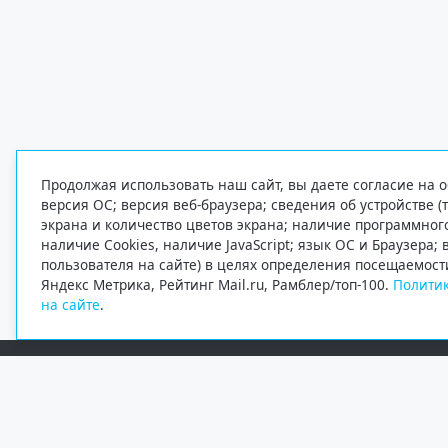
Продолжая использовать наш сайт, вы даете согласие на о
версия ОС; версия веб-браузера; сведения об устройстве (
экрана и количество цветов экрана; наличие программно
наличие Cookies, наличие JavaScript; язык ОС и Браузера;
пользователя на сайте) в целях определения посещаемост
Яндекс Метрика, Рейтинг Mail.ru, Рамблер/топ-100.
Политик
на сайте
.
Редакция
Электронная почта
+7 (8182) 20-46-02
info@region29.ru