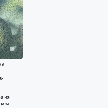
на
в-
в из-
ском