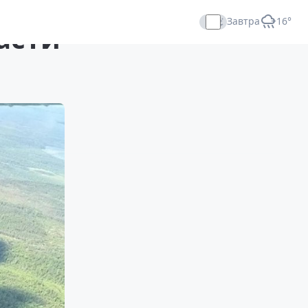
Завтра
+16°
асти
Прямой эфир