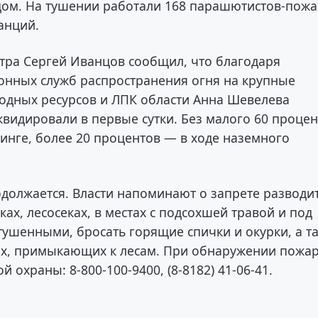
ждом. На тушении работали 168 парашютистов-пож
анций.
тра Сергей Иванцов сообщил, что благодаря
онных служб распространения огня на крупные
одных ресурсов и ЛПК области Анна Шевелева
квидировали в первые сутки. Без малого 60 проце
нге, более 20 процентов — в ходе наземного
должается. Власти напоминают о запрете разводи
ах, лесосеках, в местах с подсохшей травой и под
тушенными, бросать горящие спички и окурки, а т
ках, примыкающих к лесам. При обнаружении пожа
охраны: 8-800-100-9400, (8-8182) 41-06-41.