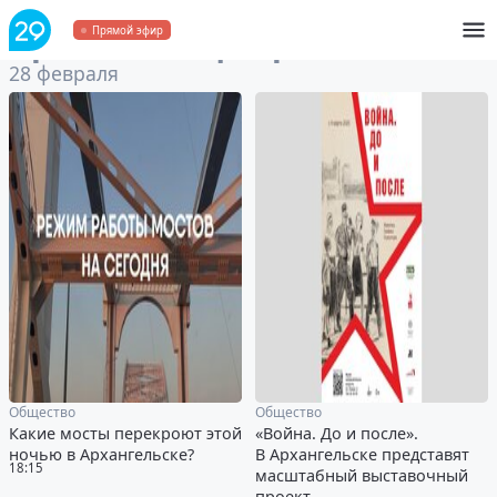
Архив
за 28 февраля 2025
Прямой эфир
28 февраля
Общество
Общество
Какие мосты перекроют этой
«Война. До и после».
ночью в Архангельске?
В Архангельске представят
18:15
масштабный выставочный
проект