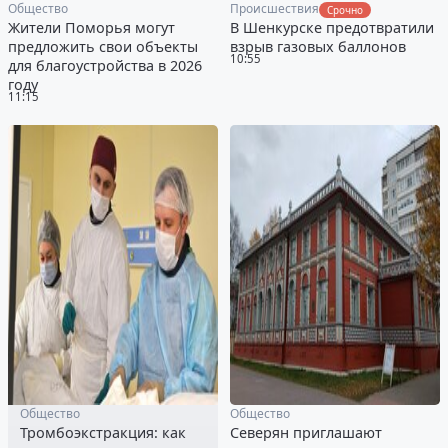
Общество
Происшествия
Срочно
Жители Поморья могут
В Шенкурске предотвратили
предложить свои объекты
взрыв газовых баллонов
10:55
для благоустройства в 2026
году
11:15
Общество
Общество
Тромбоэкстракция: как
Северян приглашают