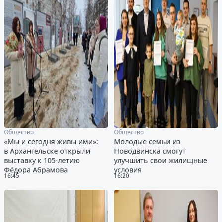
Общество
Общество
«Мы и сегодня живы ими»:
Молодые семьи из
в Архангельске открыли
Новодвинска смогут
выставку к 105-летию
улучшить свои жилищные
Фёдора Абрамова
условия
16:45
16:20