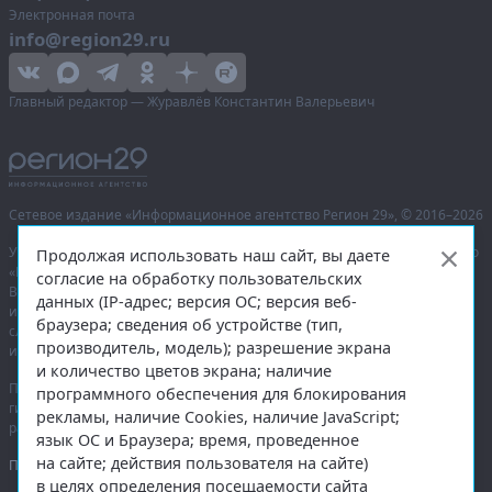
Электронная почта
info@region29.ru
Главный редактор — Журавлёв Константин Валерьевич
Сетевое издание «Информационное агентство Регион 29»,
© 2016–2026
Учредитель — общество с ограниченной ответственностью «Агентство
Продолжая использовать наш сайт, вы даете
«Правда Севера».
согласие на обработку пользовательских
Выписка из реестра зарегистрированных средств массовой
данных (IP-адрес; версия ОС; версия веб-
информации:
ЭЛ № ФС 77-74226
от 09.11.2018 выдано Федеральной
браузера; сведения об устройстве (тип,
службой по надзору в сфере связи, информационных технологий
производитель, модель); разрешение экрана
и массовых коммуникаций (Роскомнадзор).
и количество цветов экрана; наличие
При полном или частичном использовании любых материалов
программного обеспечения для блокирования
гиперссылка на
region29.ru
обязательна. Копирование материалов без
рекламы, наличие Cookies, наличие JavaScript;
разрешения администрации сайта запрещено.
язык ОС и Браузера; время, проведенное
на сайте; действия пользователя на сайте)
Правовая информация
.
в целях определения посещаемости сайта