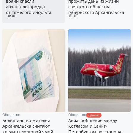
врачи спасли
прожить день из жизни
архангелогородца
светского общества
от тяжёлого инсульта
губернского Архангельска
10:30
10:10
Общество
Общество
Срочно
Большинство жителей
Авиасообщение между
Архангельска считают
Котласом и Санкт-
кредиты долговой ямой
Петербургом восстановят