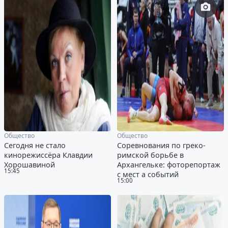
Общество
Общество
Сегодня не стало
Соревнования по греко-
кинорежиссёра Клавдии
римской борьбе в
Хорошавиной
Архангельке: фоторепортаж
15:45
с мест а событий
15:00