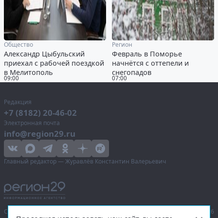
Общество
Регион
Александр Цыбульский
Февраль в Поморье
приехал с рабочей поездкой
начнётся с оттепели и
в Мелитополь
снегопадов
09:00
07:00
Редакция
+7 (8182) 20-46-02
Электронная почта
info@region29.ru
Главный редактор — Журавлёв Константин Валерьевич
Сетевое издание «Информационное агентство Регион 29»,
© 2016–2026