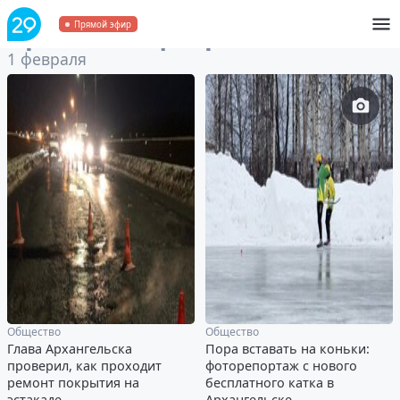
Архив
за 1 февраля 2025
Прямой эфир
1 февраля
Общество
Общество
Глава Архангельска
Пора вставать на коньки:
проверил, как проходит
фоторепортаж с нового
ремонт покрытия на
бесплатного катка в
эстакаде
Архангельске