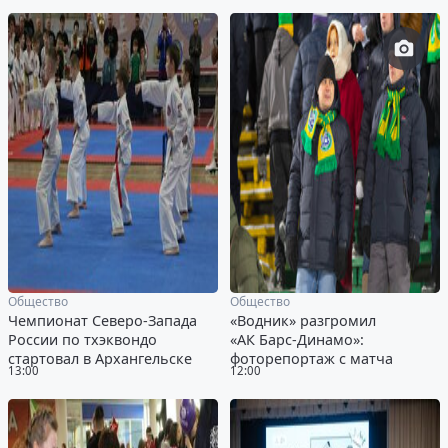
Общество
Общество
Чемпионат Северо-Запада
«Водник» разгромил
России по тхэквондо
«АК Барс-Динамо»:
стартовал в Архангельске
фоторепортаж с матча
13:00
12:00