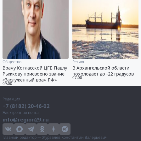
Общество
Регион
Врачу Котласской ЦГБ Павлу
В Архангельской области
Рыжкову присвоено звание
похолодает до -22 градусов
07:00
«Заслуженный врач РФ»
09:00
Редакция
+7 (8182) 20-46-02
Электронная почта
info@region29.ru
Главный редактор — Журавлёв Константин Валерьевич