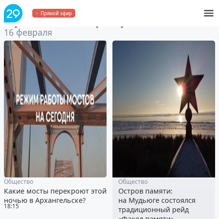
Архив
за 16 февраля 2025
Прямой эфир
16 февраля
Общество
Общество
Какие мосты перекроют этой
Остров памяти:
ночью в Архангельске?
на Мудьюге состоялся
18:15
традиционный рейд
«Факел памяти»