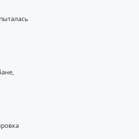
 пыталась
бане,
ировка