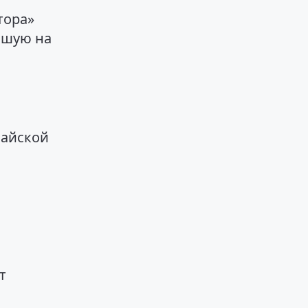
тора»
вшую на
Майской
т