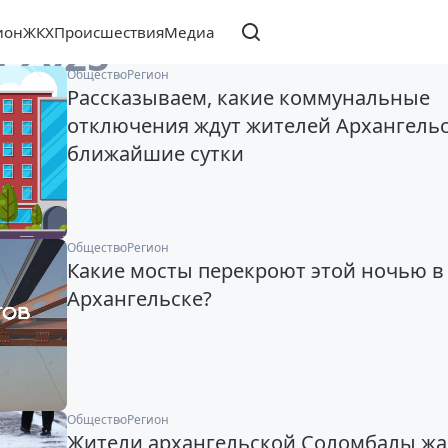
ион
ЖКХ
Происшествия
Медиа
я 2025
Общество
Регион
Рассказываем, какие коммунальные
отключения ждут жителей Архангельс
ближайшие сутки
Общество
Регион
Какие мосты перекроют этой ночью в
Архангельске?
Общество
Регион
Жители архангельской Соломбалы жа