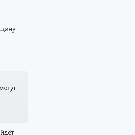
нщину
могут
ойдёт