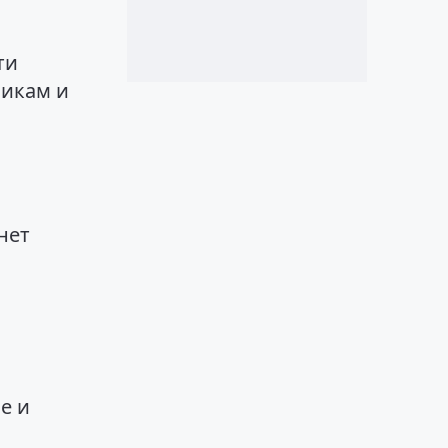
ти
никам и
нет
е и