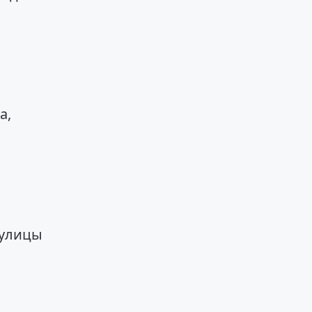
а,
 улицы