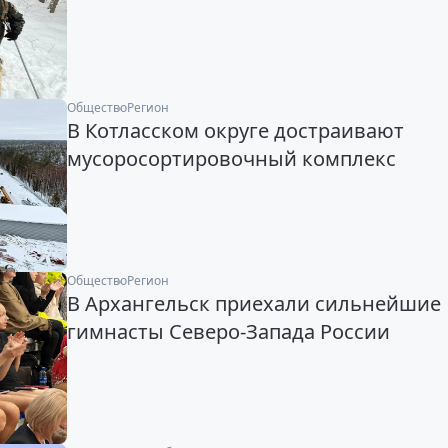
Общество
Регион
В Котласском округе достраивают
мусоросортировочный комплекс
Общество
Регион
В Архангельск приехали сильнейшие
гимнасты Северо-Запада России