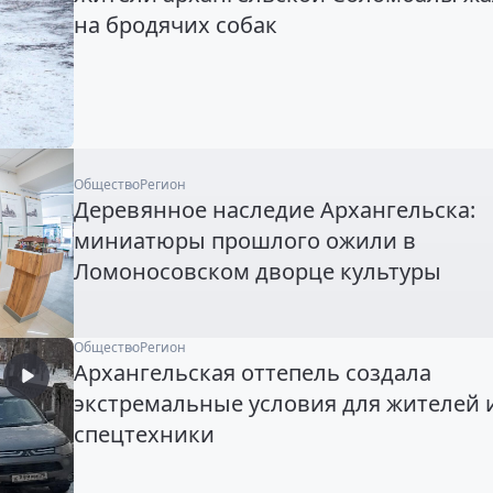
на бродячих собак
Общество
Регион
Деревянное наследие Архангельска:
миниатюры прошлого ожили в
Ломоносовском дворце культуры
Общество
Регион
Архангельская оттепель создала
экстремальные условия для жителей 
спецтехники