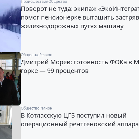
Происшествия
Общество
Поворот не туда: экипаж «ЭкоИнтегра
помог пенсионерке вытащить застря
железнодорожных путях машину
Общество
Регион
Дмитрий Морев: готовность ФОКа в 
горке — 99 процентов
Общество
Регион
В Котласскую ЦГБ поступил новый
операционный рентгеновский аппара