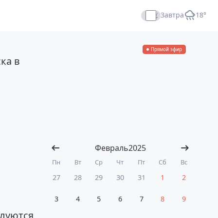
Завтра
+18°
Прямой эфир
ка в
Февраль
2025
Пн
Вт
Ср
Чт
Пт
Сб
Вс
27
28
29
30
31
1
2
3
4
5
6
7
8
9
луются