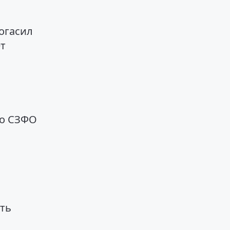
огасил
т
во СЗФО
ать