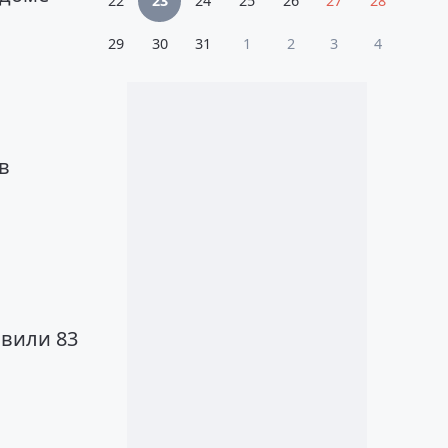
22
23
24
25
26
27
28
29
30
31
1
2
3
4
в
явили 83