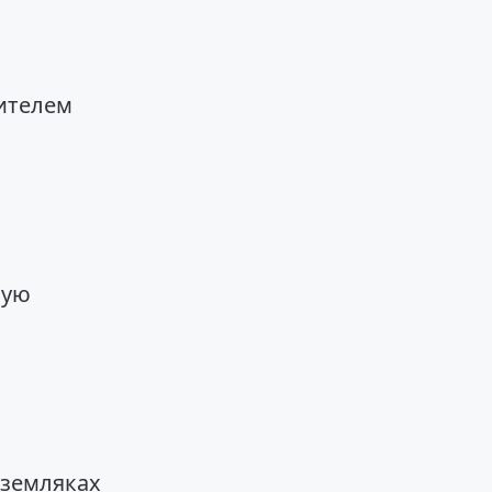
ителем
шую
 земляках