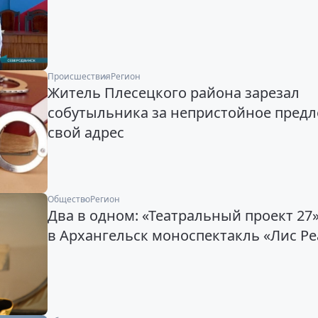
Происшествия
Регион
Житель Плесецкого района зарезал
собутыльника за непристойное пред
свой адрес
Общество
Регион
Два в одном: «Театральный проект 27
в Архангельск моноспектакль «Лис Pe