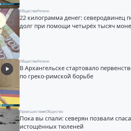
Общество
Регион
22 килограмма денег: северодвинец п
долг при помощи четырёх тысяч моне
Общество
Регион
В Архангельске стартовало первенст
по греко-римской борьбе
Происшествия
Общество
Пока вы спали: северян позвали спас
истощённых тюленей