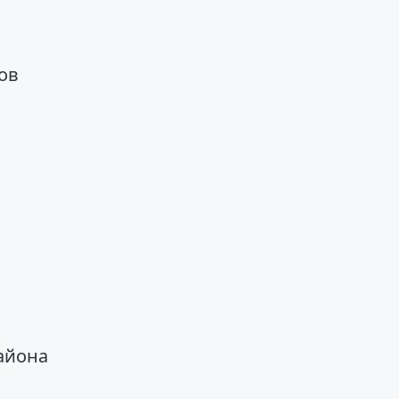
ов
айона