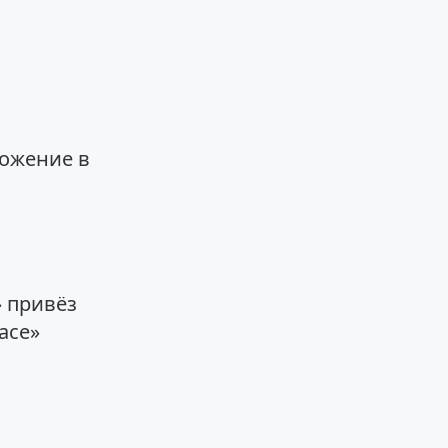
ложение в
» привёз
ace»