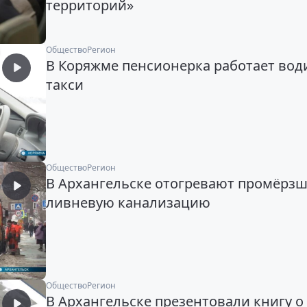
территорий»
Общество
Регион
В Коряжме пенсионерка работает вод
такси
Общество
Регион
В Архангельске отогревают промёрз
ливневую канализацию
Общество
Регион
В Архангельске презентовали книгу о