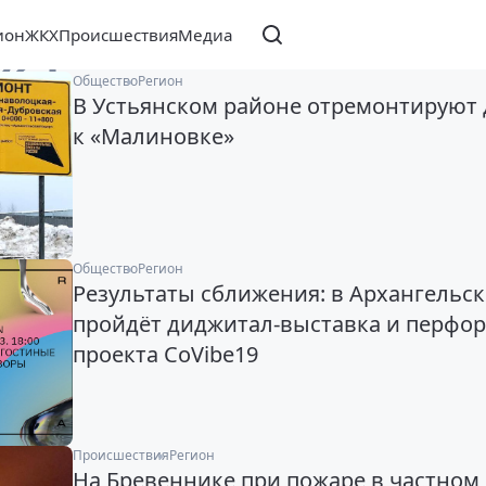
ион
ЖКХ
Происшествия
Медиа
021
Общество
Регион
В Устьянском районе отремонтируют 
к «Малиновке»
Общество
Регион
Результаты сближения: в Архангельск
пройдёт диджитал-выставка и перфо
проекта CoVibe19
Происшествия
Регион
На Бревеннике при пожаре в частном