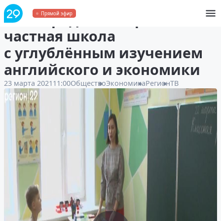
В Северодвинске работает
Прямой эфир
частная школа
с углублённым изучением
английского и экономики
23 марта 2021
11:00
Общество
Экономика
Регион
ТВ