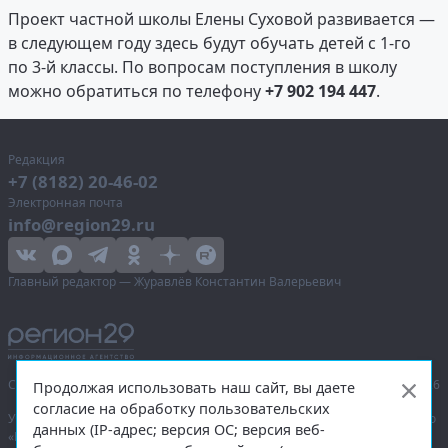
Проект частной школы Елены Суховой развивается —
в следующем году здесь будут обучать детей с 1-го
по 3-й классы. По вопросам поступления в школу
можно обратиться по телефону
+7 902 194 447
.
Редакция
+7 (8182) 20-46-02
Электронная почта
info@region29.ru
Главный редактор — Журавлёв Константин Валерьевич
Сетевое издание «Информационное агентство Регион 29»,
© 2016–2026
Продолжая использовать наш сайт, вы даете
согласие на обработку пользовательских
Учредитель — общество с ограниченной ответственностью «Агентство
данных (IP-адрес; версия ОС; версия веб-
«Правда Севера».