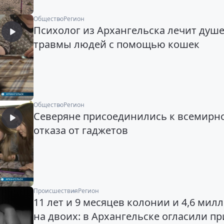
Общество
Регион
Психолог из Архангельска лечит душ
травмы людей с помощью кошек
Общество
Регион
Северяне присоединились к всемирн
отказа от гаджетов
Происшествия
Регион
11 лет и 9 месяцев колонии и 4,6 мил
на двоих: в Архангельске огласили п