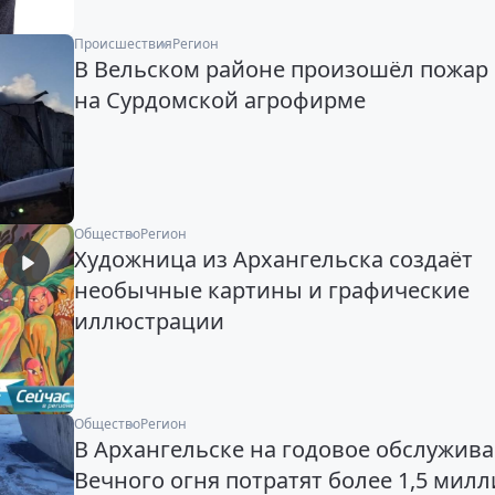
Происшествия
Регион
В Вельском районе произошёл пожар
на Сурдомской агрофирме
Общество
Регион
Художница из Архангельска создаёт
необычные картины и графические
иллюстрации
Общество
Регион
В Архангельске на годовое обслужив
Вечного огня потратят более 1,5 мил