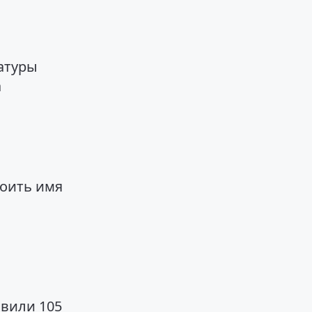
ратуры
а
воить имя
явили 105