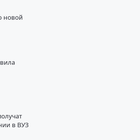
о
ю новой
авила
получат
нии в ВУЗ