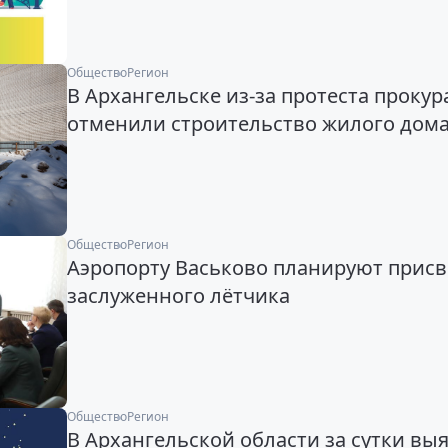
Общество
Регион
В Архангельске из-за протеста проку
отменили строительство жилого дом
Общество
Регион
Аэропорту Васьково планируют прис
заслуженного лётчика
Общество
Регион
В Архангельской области за сутки вы