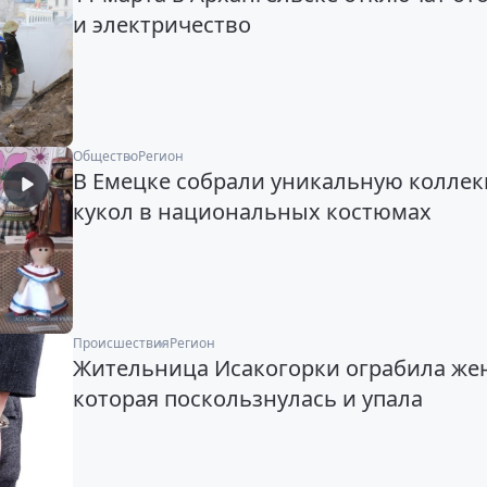
и электричество
Общество
Регион
В Емецке собрали уникальную колле
кукол в национальных костюмах
Происшествия
Регион
Жительница Исакогорки ограбила же
которая поскользнулась и упала