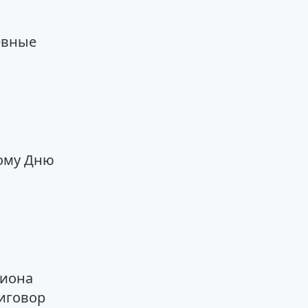
евные
ому Дню
лиона
риговор