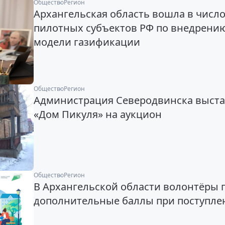
Общество
Регион
Архангельская область вошла в числ
пилотных субъектов РФ по внедрени
модели газификации
Общество
Регион
Администрация Северодвинска выст
«Дом Пикуля» на аукцион
Общество
Регион
В Архангельской области волонтёры 
дополнительные баллы при поступле