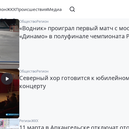
ион
ЖКХ
Происшествия
Медиа
021
Общество
Регион
«Водник» проиграл первый матч с мо
«Динамо» в полуфинале чемпионата 
Общество
Регион
Северный хор готовится к юбилейно
концерту
Регион
ЖКХ
11 марта в Архангельске отключат от