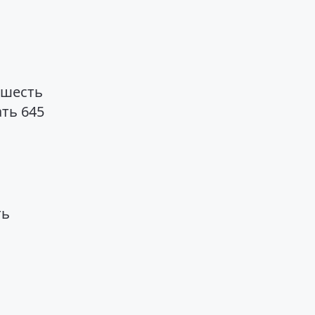
 шесть
ть 645
ть