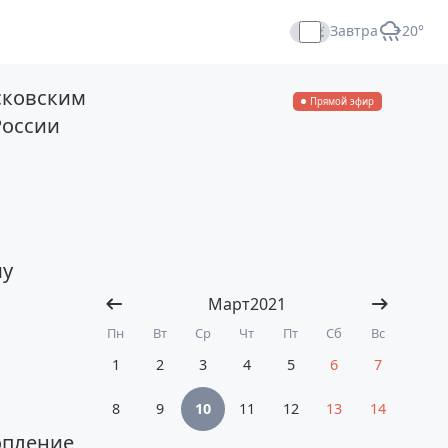
Завтра
+20°
сковским
Прямой эфир
России
му
Март
2021
Пн
Вт
Ср
Чт
Пт
Сб
Вс
1
2
3
4
5
6
7
8
9
10
11
12
13
14
опление