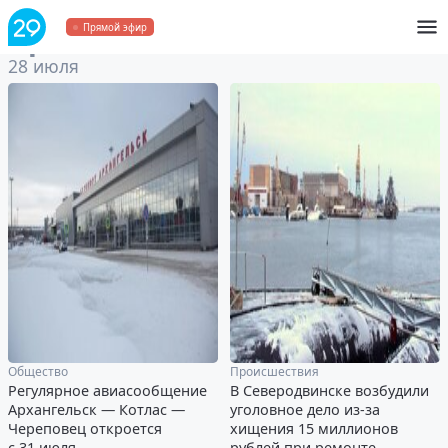
Архив
за 28 июля 2020
Прямой эфир
28 июля
Общество
Происшествия
Регулярное авиасообщение
В Северодвинске возбудили
Архангельск — Котлас —
уголовное дело из-за
Череповец откроется
хищения 15 миллионов
с 31 июля
рублей при ремонте