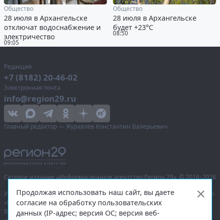
Общество
Общество
28 июля в Архангельске
28 июля в Архангельске
отключат водоснабжение и
будет +23°С
08:50
электричество
09:05
Редакция
+7 (8182) 20-46-02
Электронная почта
info@region29.ru
Главный редактор — Журавлёв Константин Валерьевич
Сетевое издание «Информационное агентство Регион 29»,
© 2016–2026
Продолжая использовать наш сайт, вы даете
Учредитель — общество с ограниченной ответственностью «Агентство
согласие на обработку пользовательских
«Правда Севера».
Выписка из реестра зарегистрированных средств массовой
данных (IP-адрес; версия ОС; версия веб-