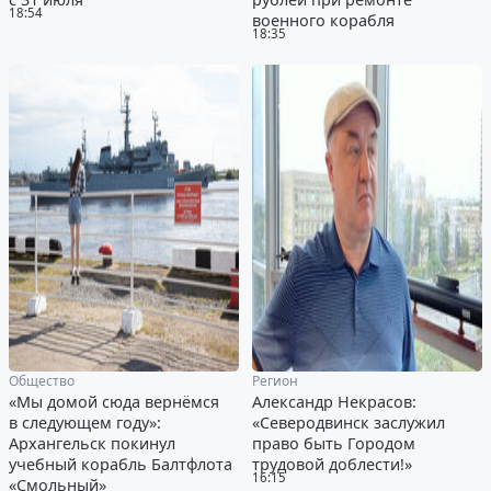
18:54
военного корабля
18:35
Общество
Регион
«Мы домой сюда вернёмся
Александр Некрасов:
в следующем году»:
«Северодвинск заслужил
Архангельск покинул
право быть Городом
учебный корабль Балтфлота
трудовой доблести!»
16:15
«Смольный»