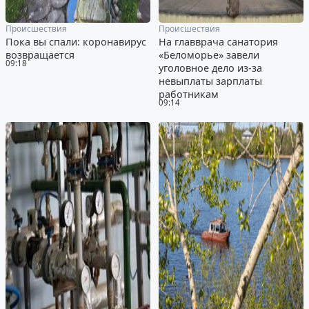
Происшествия
Происшествия
Пока вы спали: коронавирус
На главврача санатория
возвращается
«Беломорье» завели
09:18
уголовное дело из-за
невыплаты зарплаты
работникам
09:14