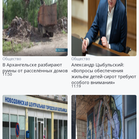
Общество
Общество
В Архангельске разбирают
Александр Цыбульский:
руины от расселённых домов
«Вопросы обеспечения
11:50
жильём детей-сирот требуют
особого внимания»
11:19