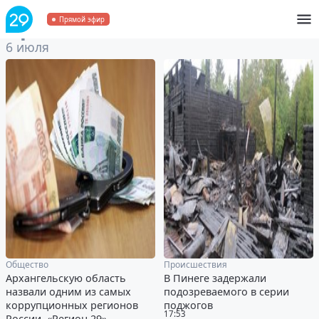
Архив
за 6 июля 2020
Прямой эфир
6 июля
Общество
Происшествия
Архангельскую область
В Пинеге задержали
назвали одним из самых
подозреваемого в серии
коррупционных регионов
поджогов
17:53
России. «Регион 29»