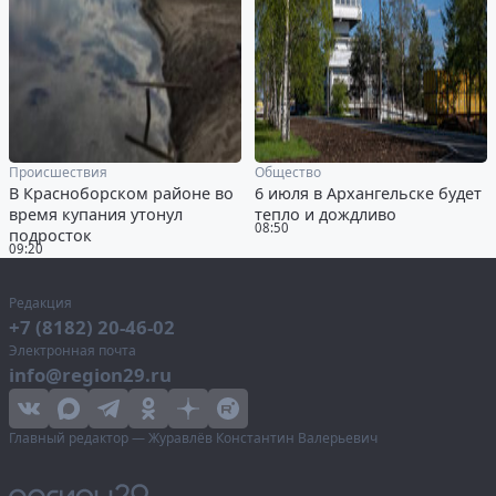
Происшествия
Общество
В Красноборском районе во
6 июля в Архангельске будет
время купания утонул
тепло и дождливо
08:50
подросток
09:20
Редакция
+7 (8182) 20-46-02
Электронная почта
info@region29.ru
Главный редактор — Журавлёв Константин Валерьевич