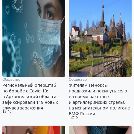
Общество
Общество
Региональный оперштаб
Жителям Нёноксы
по борьбе с Covid-19:
предложили покинуть село
в Архангельской области
на время ракетных
зафиксировали 119 новых
и артиллерийских стрельб
случаев заражения
на испытательном полигоне
12:40
ВМФ России
12:15