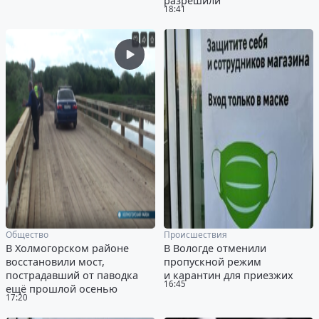
разрешили
18:41
Общество
Происшествия
В Холмогорском районе
В Вологде отменили
восстановили мост,
пропускной режим
пострадавший от паводка
и карантин для приезжих
16:45
ещё прошлой осенью
17:20