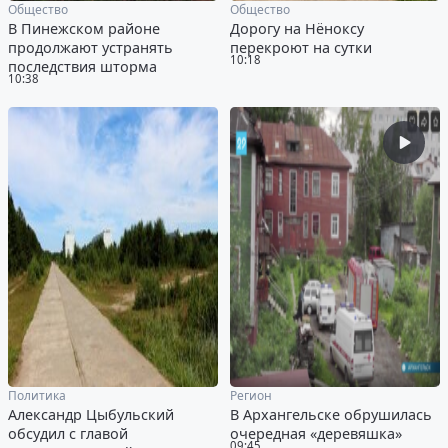
Общество
Общество
В Пинежском районе
Дорогу на Нёноксу
продолжают устранять
перекроют на сутки
10:18
последствия шторма
10:38
Политика
Регион
Александр Цыбульский
В Архангельске обрушилась
обсудил с главой
очередная «деревяшка»
09:45