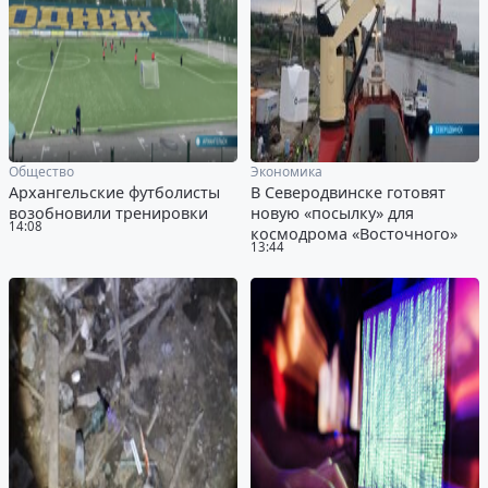
Общество
Экономика
Архангельские футболисты
В Северодвинске готовят
возобновили тренировки
новую «посылку» для
14:08
космодрома «Восточного»
13:44