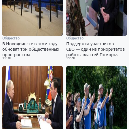
Общество
Общество
В Новодвинске в этом году
Поддержка участников
обновят три общественных
СВО — один из приоритетов
пространства
работы властей Поморья
15:30
15:20