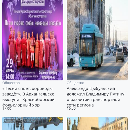
Общество
Общество
«Песни споёт, хороводы
Александр Цыбульский
заведёт». В Архангельске
доложил Владимиру Путину
выступит Красноборский
о развитии транспортной
фольклорный хор
сети региона
17:00
16:50