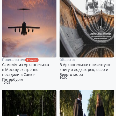
Происшествия
Общество
Срочно
Самолёт из Архангельска
В Архангельске презентуют
в Москву экстренно
книгу о лодках рек, озер и
посадили в Санкт-
Белого моря
10:00
Петербурге
10:08