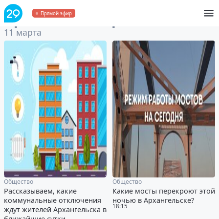
Архив
за 11 марта 2025
Прямой эфир
11 марта
Общество
Общество
Рассказываем, какие
Какие мосты перекроют этой
коммунальные отключения
ночью в Архангельске?
18:15
ждут жителей Архангельска в
ближайшие сутки