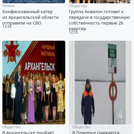
Регион
Общество
Конфискованный катер
Группа Аквилон готовит к
из Архангельской области
передаче в государственную
отправили на СВО
собственность первые 26
13:30
квартир
12:55
Общество
Общество
В Архангельске пройдёт
В Поморье снижается