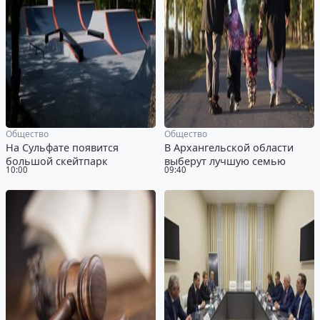
Общество
Общество
На Сульфате появится
В Архангельской области
большой скейтпарк
выберут лучшую семью
10:00
09:40