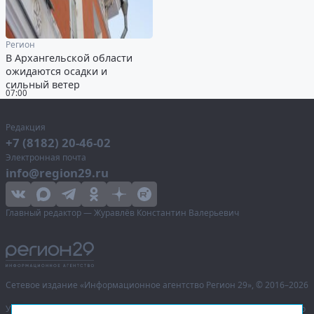
Регион
В Архангельской области
ожидаются осадки и
сильный ветер
07:00
Редакция
+7 (8182) 20-46-02
Электронная почта
info@region29.ru
Главный редактор — Журавлёв Константин Валерьевич
Сетевое издание «Информационное агентство Регион 29»,
© 2016–2026
Учредитель — общество с ограниченной ответственностью «Агентство