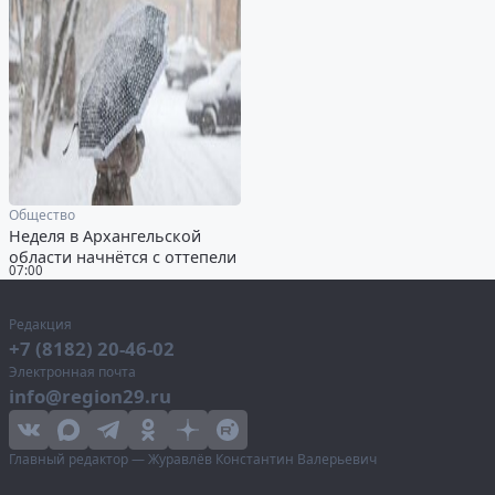
Общество
Неделя в Архангельской
области начнётся с оттепели
07:00
Редакция
+7 (8182) 20-46-02
Электронная почта
info@region29.ru
Главный редактор — Журавлёв Константин Валерьевич