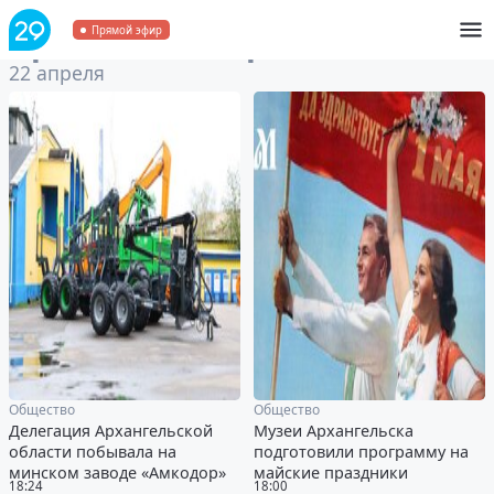
Архив
за 22 апреля 2024
Прямой эфир
22 апреля
Общество
Общество
Делегация Архангельской
Музеи Архангельска
области побывала на
подготовили программу на
минском заводе «Амкодор»
майские праздники
18:24
18:00