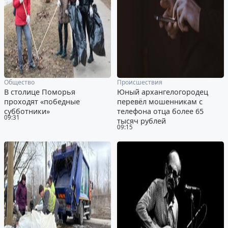
Общество
Происшествия
В столице Поморья
Юный архангелогородец
проходят «победные
перевёл мошенникам с
субботники»
телефона отца более 65
09:31
тысяч рублей
09:15