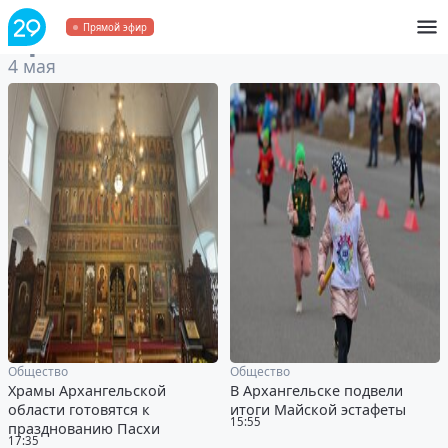
Архив
за 4 мая 2024
Прямой эфир
4 мая
Общество
Общество
Храмы Архангельской
В Архангельске подвели
области готовятся к
итоги Майской эстафеты
15:55
празднованию Пасхи
17:35