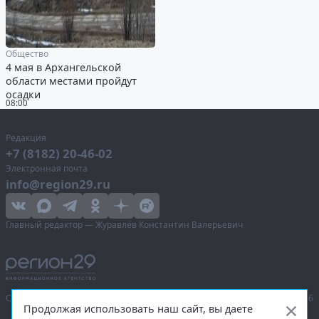
Общество
4 мая в Архангельской
области местами пройдут
осадки
08:00
Редакция
+7 (8182) 20-46-02
Электронная почта
info@region29.ru
Главный редактор — Журавлёв Константин Валерьевич
Сетевое издание «Информационное агентство Регион 29»,
© 2016–2026
Продолжая использовать наш сайт, вы даете