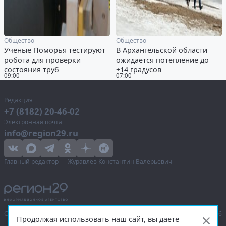
Общество
Общество
Ученые Поморья тестируют
В Архангельской области
робота для проверки
ожидается потепление до
состояния труб
+14 градусов
09:00
07:00
Редакция
+7 (8182) 20-46-02
Электронная почта
info@region29.ru
Главный редактор — Журавлёв Константин Валерьевич
Сетевое издание «Информационное агентство Регион 29»,
© 2016–2026
Продолжая использовать наш сайт, вы даете