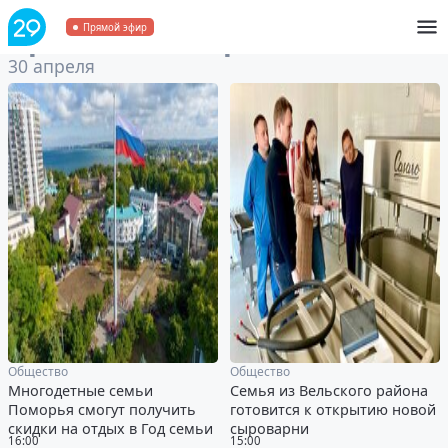
Архив
за 30 апреля 2024
Прямой эфир
30 апреля
Общество
Общество
Многодетные семьи
Семья из Вельского района
Поморья смогут получить
готовится к открытию новой
скидки на отдых в Год семьи
сыроварни
16:00
15:00