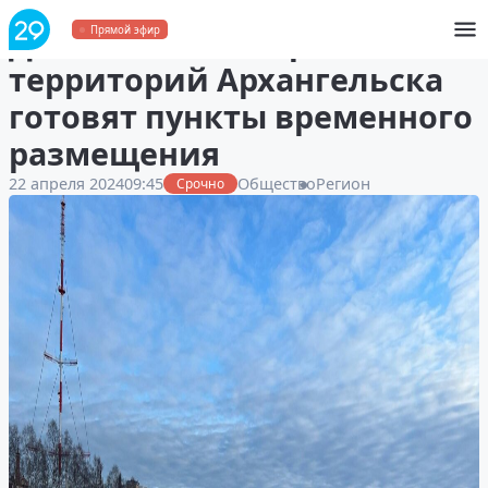
Для жителей островных
Прямой эфир
территорий Архангельска
готовят пункты временного
размещения
22 апреля 2024
09:45
Общество
Регион
Срочно