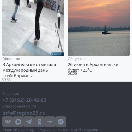
Общество
Общество
В Архангельске отметили
26 июня в Архангельске
международный день
будет +23°С
08:00
скейтбординга
09:00
Редакция
+7 (8182) 20-46-02
Электронная почта
info@region29.ru
Главный редактор — Журавлёв Константин Валерьевич