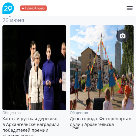
Архив
за 26 июня 2022
Прямой эфир
26 июня
Общество
Общество
Ханты и русская деревня:
День города. Фоторепортаж
в Архангельске наградили
с улиц Архангельска
17:46
победителей премии
«Чистая книга»