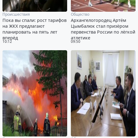
Происшествия
Общество
Пока вы спали: рост тарифов
Архангелогородец Артём
на ЖКХ предлагают
Цымбалюк стал призёром
планировать на пять лет
первенства России по лёгкой
вперёд
атлетике
10:12
09:50