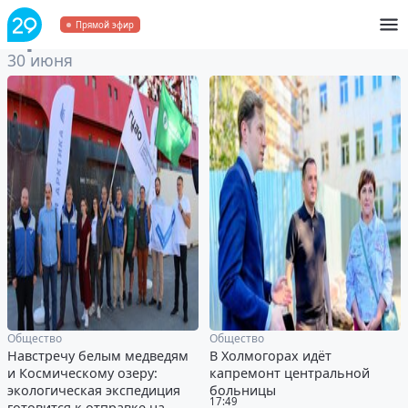
Архив
за 30 июня 2022
Прямой эфир
30 июня
Общество
Общество
Навстречу белым медведям
В Холмогорах идёт
и Космическому озеру:
капремонт центральной
экологическая экспедиция
больницы
17:49
готовится к отправке на