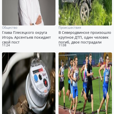
Общество
Происшествия
Глава Плесецкого округа
В Северодвинске произошло
Игорь Арсентьев покидает
крупное ДТП, один человек
свой пост
погиб, двое пострадали
11:24
11:08