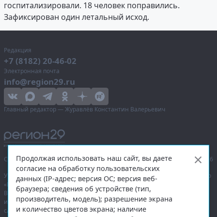
госпитализировали. 18 человек поправились.
Зафиксирован один летальный исход.
Редакция
+7 (8182) 20-46-02
Электронная почта
info@region29.ru
Главный редактор — Журавлёв Константин Валерьевич
Продолжая использовать наш сайт, вы даете
Сетевое издание «Информационное агентство Регион 29»,
© 2016–2026
согласие на обработку пользовательских
Учредитель — общество с ограниченной ответственностью «Агентство
данных (IP-адрес; версия ОС; версия веб-
«Правда Севера».
браузера; сведения об устройстве (тип,
Выписка из реестра зарегистрированных средств массовой
производитель, модель); разрешение экрана
информации:
ЭЛ № ФС 77-74226
от 09.11.2018 выдано Федеральной
и количество цветов экрана; наличие
службой по надзору в сфере связи, информационных технологий