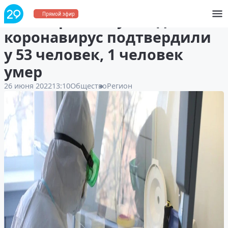
В Поморье за сутки диагноз
Прямой эфир
коронавирус подтвердили
у 53 человек, 1 человек
умер
26 июня 2022
13:10
Общество
Регион