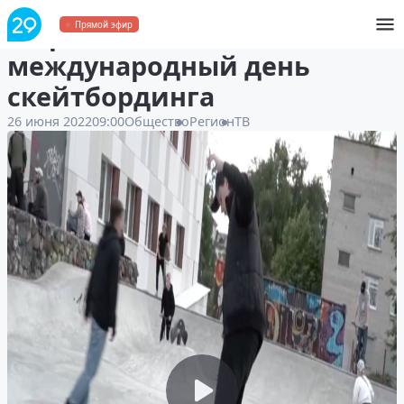
В Архангельске отметили
Прямой эфир
международный день
скейтбординга
26 июня 2022
09:00
Общество
Регион
ТВ