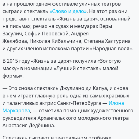
а на прошлогоднем фестивале уличных театров
сыграли спектакль
«Слово и дело»
. На этот раз они
представят спектакль «Жизнь за царя», основанный
на письмах, речах на судах и мемуарах Веры
Засулич, Софьи Перовской, Андрея
Желябова, Николая Кибальчича, Степана Халтурина
и других членов исполкома партии «Народная воля».
В 2015 году «Жизнь за царя» получила «Золотую
маску» в номинации «Лучший спектакль малой
формы».
— Это снова спектакль Джулиано ди Капуа, и снова
в нём играет главную роль одна из самых красивых
и талантливых актрис Санкт-Петербурга —
Илона
Маркарова
, — отметила помощник художественного
руководителя Архангельского молодёжного театра
Анастасия Дедёшина.
Спектакль сыграют в театральном особняке