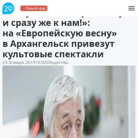
«Получат „Золотую маску“,
Прямой эфир
и сразу же к нам!»:
на «Европейскую весну»
в Архангельск привезут
культовые спектакли
23 января 2019
18:02
Общество