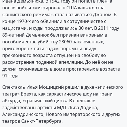
Ивана Демьянюка. В 1942 году он попал в плен, а
после войны эмигрировал в США как «жертва
фашистского режима», стал называться Джоном. В
конце 1970-х его обвинили в сотрудничестве с
нацистами, и суды продолжались 30 лет. В 2011 году
89-летний Демьянюк был признан виновным в
пособничестве убийству 28060 заключённых,
приговорён к пяти годам тюрьмы и ввиду
преклонного возраста отпущен на свободу до
рассмотрения поданной апелляции. До неё он не
дожил, скончавшись в доме престарелых в возрасте
91 года.
Спектакль Илья Мощицкий решил в духе «эпического
театра» Брехта, как саркастическое шоу на грани
абсурда, «трагический цирк». В спектакле
задействованы артисты МДТ Льва Додина,
Александринского, Нового императорского и других
театров Санкт-Петербурга.