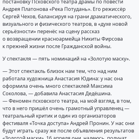
постановку Псковского театра драмы по повести
Андрея Платонова «Река Потудань». Его режиссёр
Сергей Чехов, балансируя на грани драматического,
визуального и физического театров, в «духе новой
серьёзности» перенёс на сцену рассказ
о возвращении красноармейца Никиты Фирсова
к прежней жизни после Гражданской войны.
У спектакля — пять номинаций на «Золотую маску».
— Этот спектакль близок нам тем, что над ним
работала художница Анастасия Юдина: у нас она
оформила очень много спектаклей Максима
Соколова, — добавила Анастасия Дедёшина.
— Феномен псковского театра, на мой взгляд, в том,
что в него пришёл очень грамотный управленец —
театральный критик и один из организаторов
фестиваля «Точка доступа» Андрей Пронин. У нас они
будут играть сразу же после объявления результатов
«Золотой маски». 16 апреля они, надеюсь, получат