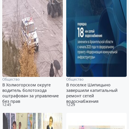
Общество
Общество
В Холмогорском округе
В поселке Шипицыно
водитель болотохода
завершили капитальный
оштрафован за управление
ремонт сетей
без прав
водоснабжения
12:45
12:29