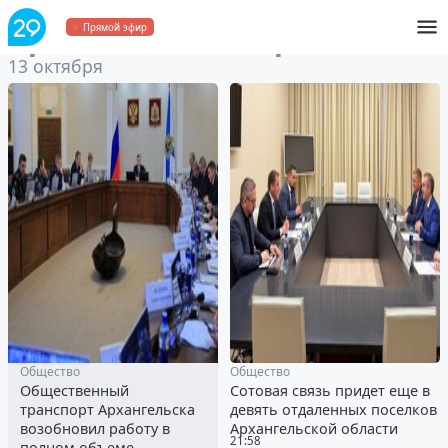
Архив
за 13 октября 2025
Прямой эфир
13 октября
Общество
Общество
Общественный
Сотовая связь придет еще в
транспорт Архангельска
девять отдаленных поселков
возобновил работу в
Архангельской области
21:58
полном объеме