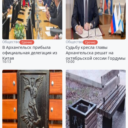
Общество
Общество
Срочно
Срочно
В Архангельск прибыла
Судьбу кресла главы
официальная делегация из
Архангельска решат на
Китая
октябрьской сессии Гордумы
10:13
10:00