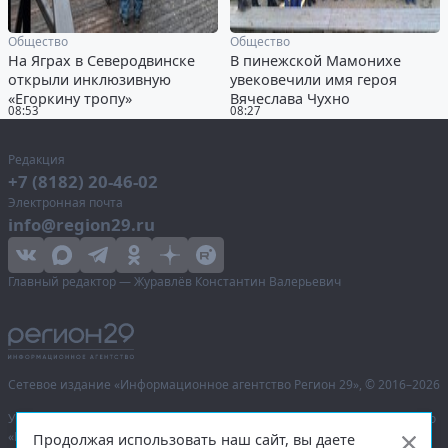
Общество
Общество
На Яграх в Северодвинске
В пинежской Мамонихе
открыли инклюзивную
увековечили имя героя
«Егоркину тропу»
Вячеслава Чухно
08:53
08:27
Редакция
+7 (8182) 20-46-02
Электронная почта
info@region29.ru
Главный редактор — Журавлёв Константин Валерьевич
Сетевое издание «Информационное агентство Регион 29»,
© 2016–2026
Учредитель — общество с ограниченной ответственностью «Агентство
«Правда Севера».
Продолжая использовать наш сайт, вы даете