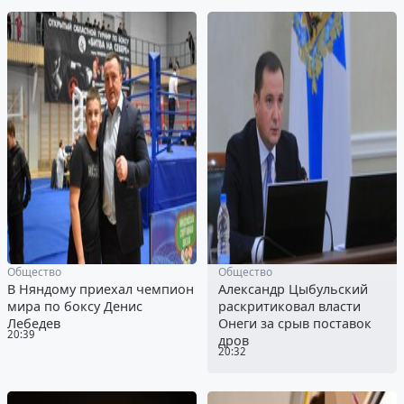
Общество
Общество
В Няндому приехал чемпион
Александр Цыбульский
мира по боксу Денис
раскритиковал власти
Лебедев
Онеги за срыв поставок
20:39
дров
20:32