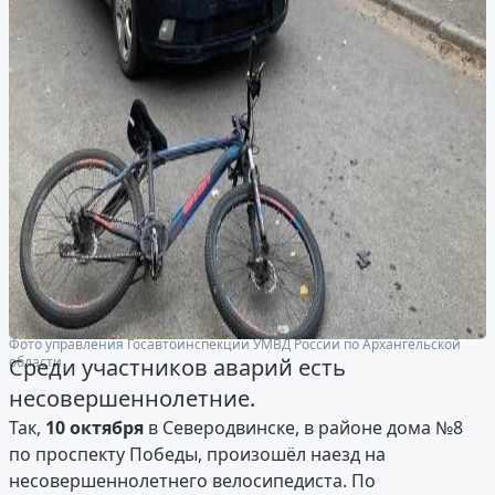
Фото управления Госавтоинспекции УМВД России по Архангельской
области
Среди участников аварий есть
несовершеннолетние.
Так,
10 октября
в Северодвинске, в районе дома №8
по проспекту Победы, произошёл наезд на
несовершеннолетнего велосипедиста. По