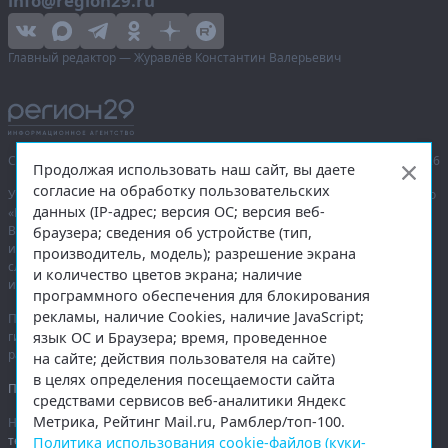
info@region29.ru
Главный редактор — Журавлёв Константин Валерьевич
Сетевое издание «Информационное агентство Регион 29»,
© 2016–2026
Продолжая использовать наш сайт, вы даете
согласие на обработку пользовательских
Учредитель — общество с ограниченной ответственностью «Агентство
данных (IP-адрес; версия ОС; версия веб-
«Правда Севера».
Выписка из реестра зарегистрированных средств массовой
браузера; сведения об устройстве (тип,
информации:
ЭЛ № ФС 77-74226
от 09.11.2018 выдано Федеральной
производитель, модель); разрешение экрана
службой по надзору в сфере связи, информационных технологий
и количество цветов экрана; наличие
и массовых коммуникаций (Роскомнадзор).
программного обеспечения для блокирования
рекламы, наличие Cookies, наличие JavaScript;
При полном или частичном использовании любых материалов
язык ОС и Браузера; время, проведенное
гиперссылка на
region29.ru
обязательна. Копирование материалов без
разрешения администрации сайта запрещено.
на сайте; действия пользователя на сайте)
в целях определения посещаемости сайта
Правовая информация
.
средствами сервисов веб-аналитики Яндекс
Метрика, Рейтинг Mail.ru, Рамблер/топ-100.
На информационном ресурсе применяются
рекомендательные
технологии
.
Политика использования cookie-файлов (куки-