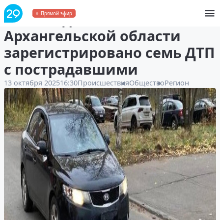
За выходные в
Прямой эфир
Архангельской области
зарегистрировано семь ДТП
с пострадавшими
13 октября 2025
16:30
Происшествия
Общество
Регион