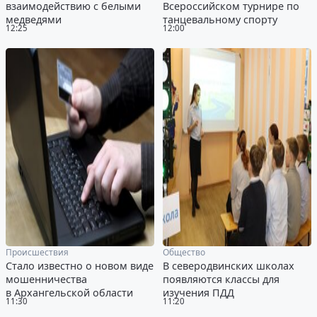
взаимодействию с белыми
Всероссийском турнире по
медведями
танцевальному спорту
12:25
12:00
Происшествия
Общество
Стало известно о новом виде
В северодвинских школах
мошенничества
появляются классы для
в Архангельской области
изучения ПДД
11:30
11:20