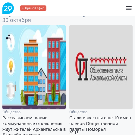
Архив
за 30 октября 2024
Прямой эфир
30 октября
Общество
Общество
Рассказываем, какие
Стали известны еще 10 имен
коммунальные отключения
членов Общественной
ждут жителей Архангельска в
палаты Поморья
20:15
ближайшие сутки