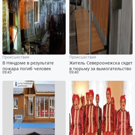
Происшествия
Происшествия
В Няндоме в результате
Житель Североонежска сядет
пожара погиб человек
в тюрьму за вымогательство
09:45
09:40