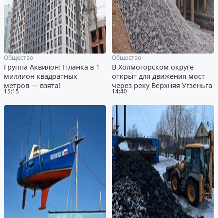
Общество
Общество
Группа Аквилон: Планка в 1
В Холмогорском округе
миллион квадратных
открыт для движения мост
метров — взята!
через реку Верхняя Угзеньга
15:15
14:40