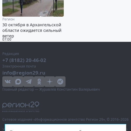
Регион
30 октября в Архангельской
области ожидается сильный
ветер
07:00
Редакция
+7 (8182) 20-46-02
Электронная почта
info@region29.ru
Главный редактор — Журавлёв Константин Валерьевич
Сетевое издание «Информационное агентство Регион 29»,
© 2016–2026
Учредитель — общество с ограниченной ответственностью «Агентство