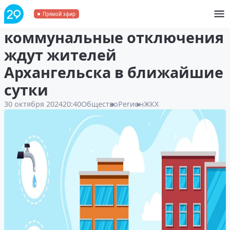
Рассказываем, какие
Прямой эфир
коммунальные отключения
ждут жителей
Архангельска в ближайшие
сутки
30 октября 2024
20:40
Общество
Регион
ЖКХ