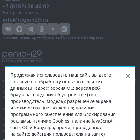
+7 (8182) 20-46-02
Электронная почта
info@region29.ru
Главный редактор — Журавлёв Константин Валерьевич
Сетевое издание «Информационное агентство Регион 29»,
© 2016–2026
Продолжая использовать наш сайт, вы даете
Учредитель — общество с ограниченной ответственностью «Агентство
согласие на обработку пользовательских
«Правда Севера».
данных (IP-адрес; версия ОС; версия веб-
Выписка из реестра зарегистрированных средств массовой
браузера; сведения об устройстве (тип,
информации:
ЭЛ № ФС 77-74226
от 09.11.2018 выдано Федеральной
производитель, модель); разрешение экрана
службой по надзору в сфере связи, информационных технологий
и количество цветов экрана; наличие
и массовых коммуникаций (Роскомнадзор).
программного обеспечения для блокирования
При полном или частичном использовании любых материалов
рекламы, наличие Cookies, наличие JavaScript;
гиперссылка на
region29.ru
обязательна. Копирование материалов без
язык ОС и Браузера; время, проведенное
разрешения администрации сайта запрещено.
на сайте; действия пользователя на сайте)