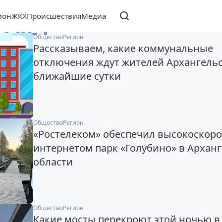
ион
ЖКХ
Происшествия
Медиа
 2024
Общество
Регион
Рассказываем, какие коммунальные
отключения ждут жителей Архангельс
ближайшие сутки
Общество
Регион
«Ростелеком» обеспечил высокоскор
интернетом парк «Голубино» в Архан
области
Общество
Регион
Какие мосты перекроют этой ночью в