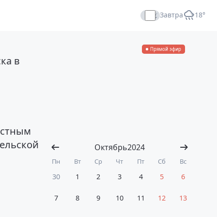
Завтра
+18°
Прямой эфир
ка в
остным
гельской
Октябрь
2024
Пн
Вт
Ср
Чт
Пт
Сб
Вс
30
1
2
3
4
5
6
7
8
9
10
11
12
13