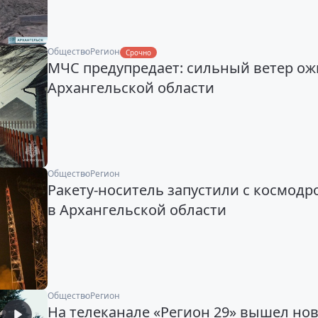
Общество
Регион
Срочно
МЧС предупредает: сильный ветер ож
Архангельской области
Общество
Регион
Ракету-носитель запустили с космодр
в Архангельской области
Общество
Регион
На телеканале «Регион 29» вышел но