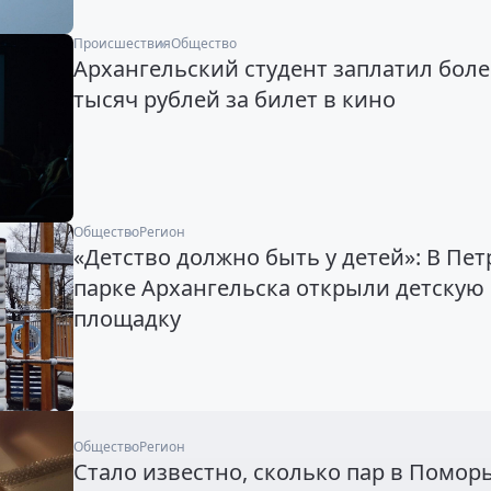
Происшествия
Общество
Архангельский студент заплатил боле
тысяч рублей за билет в кино
Общество
Регион
«Детство должно быть у детей»: В Пе
парке Архангельска открыли детскую
площадку
Общество
Регион
Стало известно, сколько пар в Помор