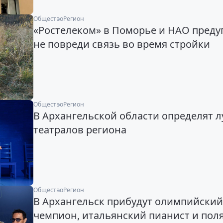
Общество
Регион
«Ростелеком» в Поморье и НАО преду
не повреди связь во время стройки
Общество
Регион
В Архангельской области определят 
театралов региона
Общество
Регион
В Архангельск прибудут олимпийский
чемпион, итальянский пианист и по