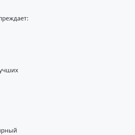
преждает:
лучших
лярный