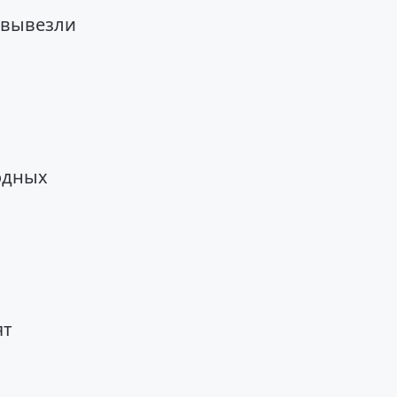
 вывезли
одных
ят