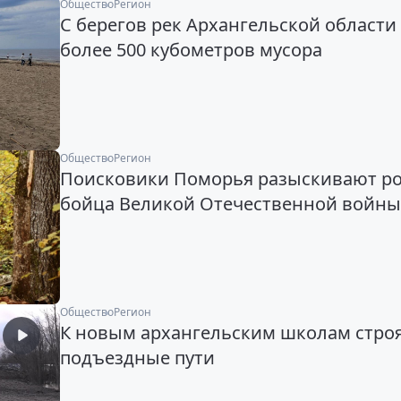
Общество
Регион
С берегов рек Архангельской области
более 500 кубометров мусора
Общество
Регион
Поисковики Поморья разыскивают р
бойца Великой Отечественной войны
Общество
Регион
К новым архангельским школам стро
подъездные пути