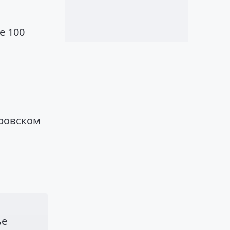
е 100
тровском
ье