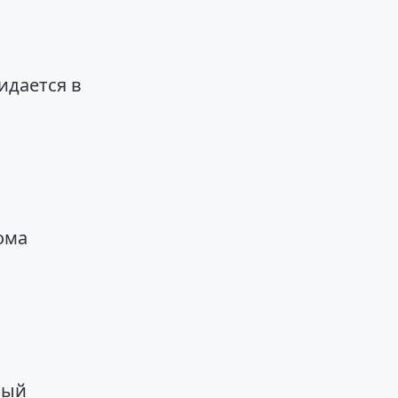
идается в
ома
вый