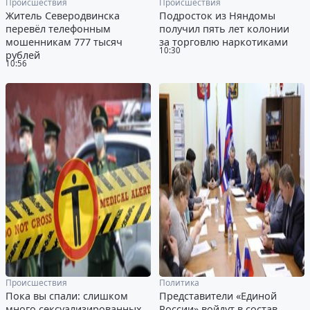
Происшествия
Происшествия
Житель Северодвинска
Подросток из Няндомы
перевёл телефонным
получил пять лет колонии
мошенникам 777 тысяч
за торговлю наркотиками
10:30
рублей
10:56
Происшествия
Политика
Пока вы спали: слишком
Представители «Единой
много сексуализированных
России» войдут в состав