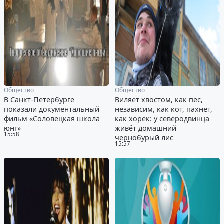
Общество
Общество
В Санкт-Петербурге
Виляет хвостом, как пёс,
показали документальный
независим, как кот, пахнет,
фильм «Соловецкая школа
как хорёк: у северодвинца
юнг»
живёт домашний
15:58
чернобурый лис
15:57