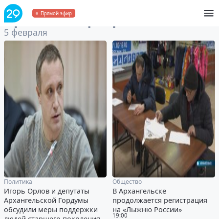
Архив
за 5 февраля 2020
Прямой эфир
5 февраля
Политика
Общество
Игорь Орлов и депутаты
В Архангельске
Архангельской Гордумы
продолжается регистрация
обсудили меры поддержки
на «Лыжню России»
19:00
людей старшего поколения