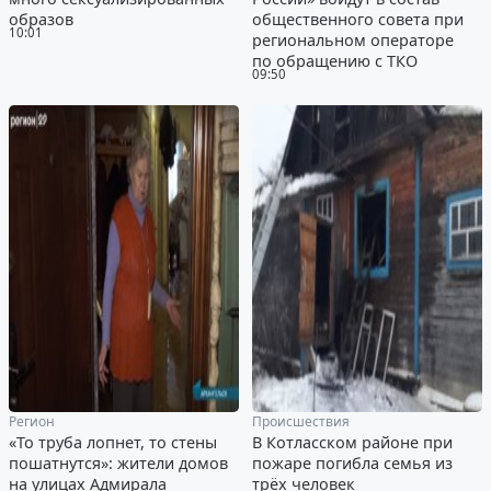
образов
общественного совета при
10:01
региональном операторе
по обращению с ТКО
09:50
Регион
Происшествия
«То труба лопнет, то стены
В Котласском районе при
пошатнутся»: жители домов
пожаре погибла семья из
на улицах Адмирала
трёх человек