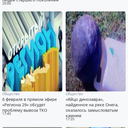
20:00
Общество
Общество
6 февраля в прямом эфире
«Яйцо динозавра»,
«Региона 29» обсудят
найденное на реке Онега,
проблему вывоза ТКО
оказалось замысловатым
17:45
камнем
17:35