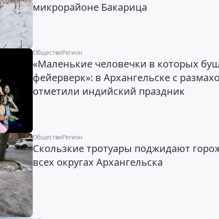
микрорайоне Бакарица
Общество
Регион
«Маленькие человечки в которых бу
фейерверк»: в Архангельске с размах
отметили индийский праздник
Общество
Регион
Скользкие тротуары поджидают горо
всех округах Архангельска