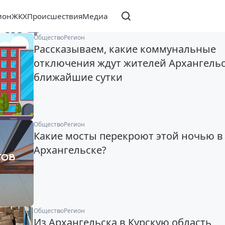
ион
ЖКХ
Происшествия
Медиа
2024
Общество
Регион
Рассказываем, какие коммунальные
отключения ждут жителей Архангельс
ближайшие сутки
Общество
Регион
Какие мосты перекроют этой ночью в
Архангельске?
Общество
Регион
Из Архангельска в Курскую область