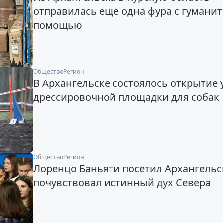
отправилась ещё одна фура с гумани
помощью
Общество
Регион
В Архангельске состоялось открытие 
дрессировочной площадки для собак
Общество
Регион
Лоренцо Баньяти посетил Архангельс
почувствовал истинный дух Севера