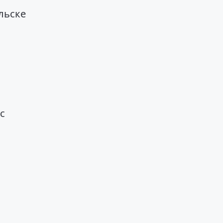
льске
с