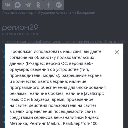
Главный редактор — Журавлёв Константин Валерьевич
Сетевое издание «Информационное агентство Регион 29»,
© 2016–2026
Продолжая использовать наш сайт, вы даете
Учредитель — общество с ограниченной ответственностью «Агентство
«Правда Севера».
согласие на обработку пользовательских
Выписка из реестра зарегистрированных средств массовой
данных (IP-адрес; версия ОС; версия веб-
информации:
ЭЛ № ФС 77-74226
от 09.11.2018 выдано Федеральной
браузера; сведения об устройстве (тип,
службой по надзору в сфере связи, информационных технологий
производитель, модель); разрешение экрана
и массовых коммуникаций (Роскомнадзор).
и количество цветов экрана; наличие
программного обеспечения для блокирования
При полном или частичном использовании любых материалов
гиперссылка на
region29.ru
обязательна. Копирование материалов без
рекламы, наличие Cookies, наличие JavaScript;
разрешения администрации сайта запрещено.
язык ОС и Браузера; время, проведенное
на сайте; действия пользователя на сайте)
Правовая информация
.
в целях определения посещаемости сайта
На информационном ресурсе применяются
рекомендательные
средствами сервисов веб-аналитики Яндекс
технологии
.
Метрика, Рейтинг Mail.ru, Рамблер/топ-100.