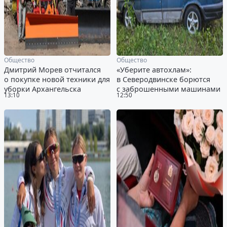
Общество
Общество
Дмитрий Морев отчитался
«Уберите автохлам»:
о покупке новой техники для
в Северодвинске борются
уборки Архангельска
с заброшенными машинами
13:10
12:50