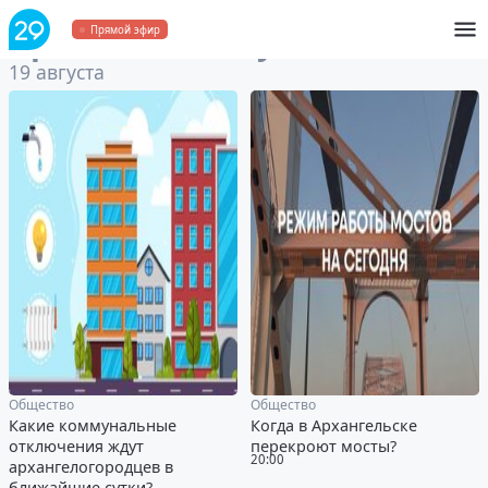
Архив
за 19 августа 2024
Прямой эфир
19 августа
Общество
Общество
Какие коммунальные
Когда в Архангельске
отключения ждут
перекроют мосты?
20:00
архангелогородцев в
ближайшие сутки?