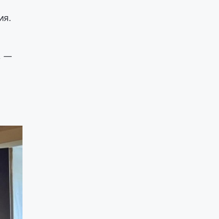
ия.
, —