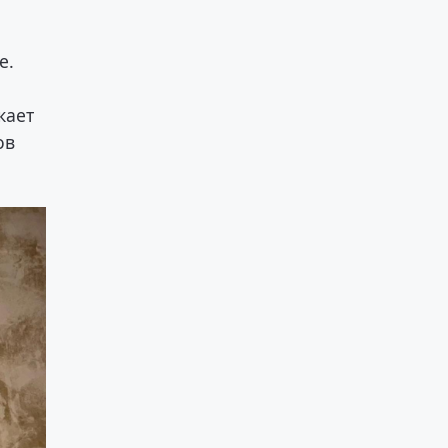
о
е.
кает
ов