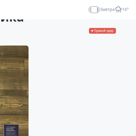
Завтра
+16°
ника
Прямой эфир