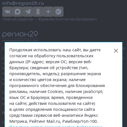
info@region29.ru
Главный редактор — Журавлёв Константин Валерьевич
Сетевое издание «Информационное агентство Регион 29»,
© 2016–2026
Продолжая использовать наш сайт, вы даете
согласие на обработку пользовательских
Учредитель — общество с ограниченной ответственностью «Агентство
данных (IP-адрес; версия ОС; версия веб-
«Правда Севера».
браузера; сведения об устройстве (тип,
Выписка из реестра зарегистрированных средств массовой
производитель, модель); разрешение экрана
информации:
ЭЛ № ФС 77-74226
от 09.11.2018 выдано Федеральной
службой по надзору в сфере связи, информационных технологий
и количество цветов экрана; наличие
и массовых коммуникаций (Роскомнадзор).
программного обеспечения для блокирования
рекламы, наличие Cookies, наличие JavaScript;
При полном или частичном использовании любых материалов
язык ОС и Браузера; время, проведенное
гиперссылка на
region29.ru
обязательна. Копирование материалов без
на сайте; действия пользователя на сайте)
разрешения администрации сайта запрещено.
в целях определения посещаемости сайта
Правовая информация
.
средствами сервисов веб-аналитики Яндекс
Метрика, Рейтинг Mail.ru, Рамблер/топ-100.
На информационном ресурсе применяются
рекомендательные