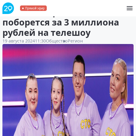
Семья из Архангельска
Прямой эфир
поборется за 3 миллиона
рублей на телешоу
19 августа 2024
11:30
Общество
Регион