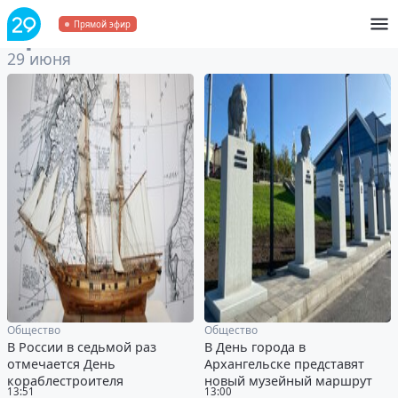
Архив
за 29 июня 2024
Прямой эфир
29 июня
Общество
Общество
В России в седьмой раз
В День города в
отмечается День
Архангельске представят
кораблестроителя
новый музейный маршрут
13:51
13:00