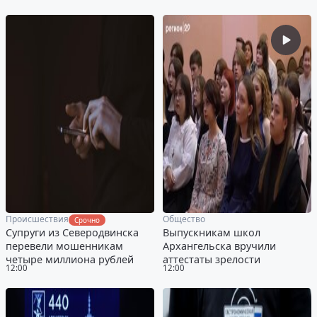
Происшествия
Общество
Срочно
Супруги из Северодвинска
Выпускникам школ
перевели мошенникам
Архангельска вручили
четыре миллиона рублей
аттестаты зрелости
12:00
12:00