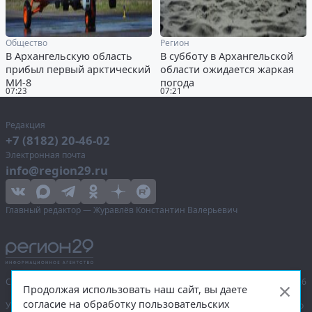
Общество
Регион
В Архангельскую область
В субботу в Архангельской
прибыл первый арктический
области ожидается жаркая
МИ-8
погода
07:23
07:21
Редакция
+7 (8182) 20-46-02
Электронная почта
info@region29.ru
Главный редактор — Журавлёв Константин Валерьевич
Сетевое издание «Информационное агентство Регион 29»,
© 2016–2026
Продолжая использовать наш сайт, вы даете
согласие на обработку пользовательских
Учредитель — общество с ограниченной ответственностью «Агентство