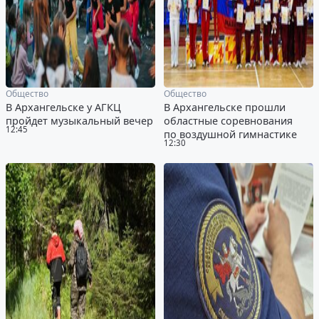
Общество
Общество
В Архангельске у АГКЦ
В Архангельске прошли
пройдет музыкальный вечер
областные соревнования
12:45
по воздушной гимнастике
12:30