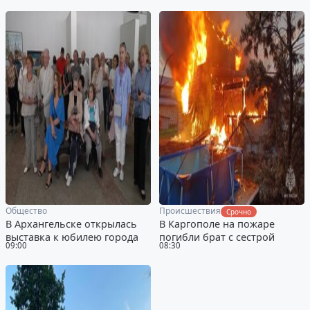
Общество
Происшествия
Срочно
В Архангельске открылась
В Каргополе на пожаре
выставка к юбилею города
погибли брат с сестрой
09:00
08:30