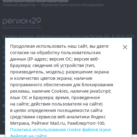
Главный редактор — Журавлёв Константин Валерьевич
Сетевое издание «Информационное агентство Регион 29»,
© 2016–2026
Продолжая использовать наш сайт, вы даете
Учредитель — общество с ограниченной ответственностью «Агентство
согласие на обработку пользовательских
«Правда Севера».
Выписка из реестра зарегистрированных средств массовой
данных (IP-адрес; версия ОС; версия веб-
информации:
ЭЛ № ФС 77-74226
от 09.11.2018 выдано Федеральной
браузера; сведения об устройстве (тип,
службой по надзору в сфере связи, информационных технологий
производитель, модель); разрешение экрана
и массовых коммуникаций (Роскомнадзор).
и количество цветов экрана; наличие
программного обеспечения для блокирования
При полном или частичном использовании любых материалов
гиперссылка на
region29.ru
обязательна. Копирование материалов без
рекламы, наличие Cookies, наличие JavaScript;
разрешения администрации сайта запрещено.
язык ОС и Браузера; время, проведенное
на сайте; действия пользователя на сайте)
Правовая информация
.
в целях определения посещаемости сайта
средствами сервисов веб-аналитики Яндекс
На информационном ресурсе применяются
рекомендательные
технологии
.
Метрика, Рейтинг Mail.ru, Рамблер/топ-100.
Политика использования cookie-файлов (куки-
файлов) на сайте
.