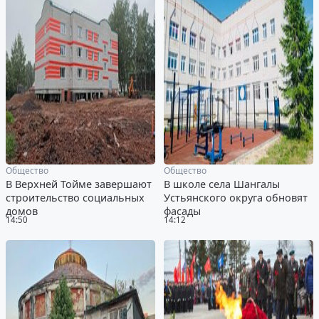
Общество
Общество
В Верхней Тойме завершают
В школе села Шангалы
строительство социальных
Устьянского округа обновят
домов
фасады
14:50
14:12