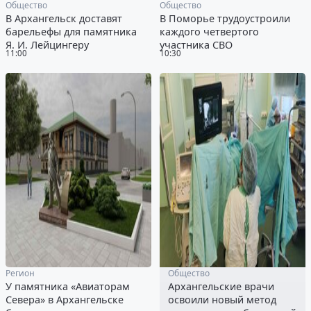
Общество
Общество
В Архангельск доставят
В Поморье трудоустроили
барельефы для памятника
каждого четвертого
Я. И. Лейцингеру
участника СВО
11:00
10:30
Регион
Общество
У памятника «Авиаторам
Архангельские врачи
Севера» в Архангельске
освоили новый метод