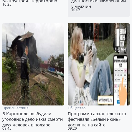
благоустроят территорию
диагностики заболеваний
10:25
у мужчин
10:05
Происшествия
Общество
В Каргополе возбудили
Программа архангельского
уголовное дело из-за смерти
фестиваля «Белый июнь»
двух человек в пожаре
доступна на сайте
09:45
09:20