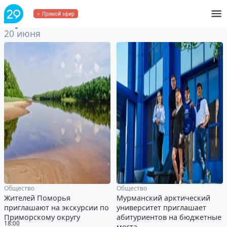
Архив
за 20 июня 2024
Прямой эфир
20 июня
Общество
Общество
Жителей Поморья
Мурманский арктический
приглашают на экскурсии по
университет приглашает
Приморскому округу
абитуриентов на бюджетные
18:00
места