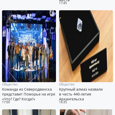
17:45
Общество
Общество
Команда из Северодвинска
Крупный алмаз назвали
представит Поморье на игре
в честь 440-летия
«Что? Где? Когда?»
Архангельска
17:00
16:35