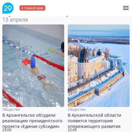
Архив
за 13 апреля 2023
Прямой эфир
13 апреля
Общество
Общество
В Архангельске обсудили
В Архангельской области
реализацию президентского
появится территория
проекта «Единая субсидия»
опережающего развития
23:00
22:45