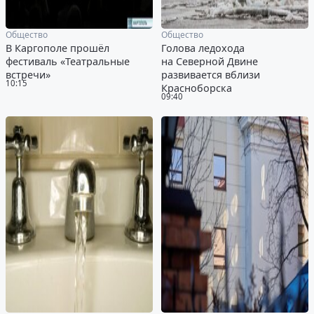
Общество
Общество
В Каргополе прошёл
Голова ледохода
фестиваль «Театральные
на Северной Двине
встречи»
развивается вблизи
10:15
Красноборска
09:40