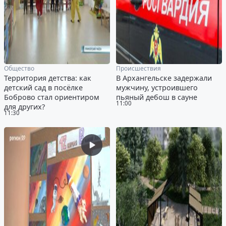
Общество
Происшествия
Территория детства: как
В Архангельске задержали
детский сад в посёлке
мужчину, устроившего
Боброво стал ориентиром
пьяный дебош в сауне
11:00
для других?
11:30