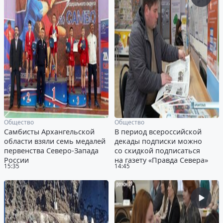
Общество
Общество
Самбисты Архангельской
В период всероссийской
области взяли семь медалей
декады подписки можно
первенства Северо-Запада
со скидкой подписаться
России
на газету «Правда Севера»
15:35
14:45